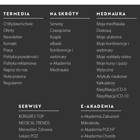
TERMEDIA
NA SKRÓTY
MEDNAUKA
O Wydawnictwie
Serwisy
Moja medNauka
Oferty
Czasopisma
Dostosuj
Newsletter
Książki
Moje ulubione
Kontakt
eBooki
Moje konferencje i
Praca
Konferencje i
webinary
Polityka prywatności
webinary
Moje wykłady video
Polityka reklamowa
e-Akademia
Moje kursy i quizy
Napisz do nas
Mednauka
Wytyczne
Nota prawna
Artykuły naukowe
Regulamin
Kalkulatory
Klasyfikacja ICD-9
Klasyfikacja ICD-10
SERWISY
E-AKADEMIA
KONGRES TOP
e-Akademia Zaburzeń
MEDICAL TRENDS
Mikrobioty
Menedżer Zdrowia
e-Akademia POChP
Lekarz POZ
e-Akademia Chorób