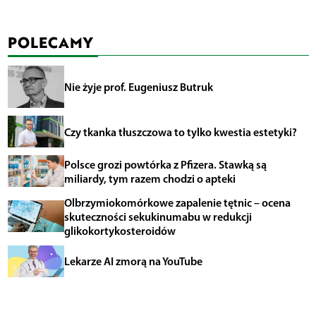
POLECAMY
Nie żyje prof. Eugeniusz Butruk
Czy tkanka tłuszczowa to tylko kwestia estetyki?
Polsce grozi powtórka z Pfizera. Stawką są
miliardy, tym razem chodzi o apteki
Olbrzymiokomórkowe zapalenie tętnic – ocena
skuteczności sekukinumabu w redukcji
glikokortykosteroidów
Lekarze AI zmorą na YouTube