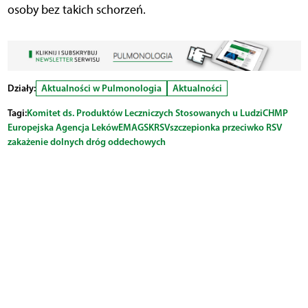
osoby bez takich schorzeń.
Działy:
Aktualności w Pulmonologia
Aktualności
Tagi:
Komitet ds. Produktów Leczniczych Stosowanych u Ludzi
CHMP
Europejska Agencja Leków
EMA
GSK
RSV
szczepionka przeciwko RSV
zakażenie dolnych dróg oddechowych