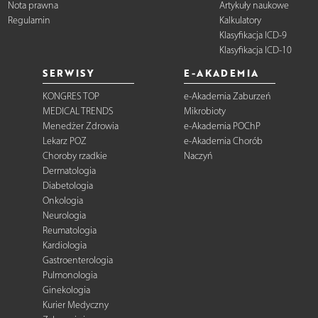
Nota prawna
Artykuły naukowe
Regulamin
Kalkulatory
Klasyfikacja ICD-9
Klasyfikacja ICD-10
SERWISY
E-AKADEMIA
KONGRES TOP
e-Akademia Zaburzeń
MEDICAL TRENDS
Mikrobioty
Menedżer Zdrowia
e-Akademia POChP
Lekarz POZ
e-Akademia Chorób
Choroby rzadkie
Naczyń
Dermatologia
Diabetologia
Onkologia
Neurologia
Reumatologia
Kardiologia
Gastroenterologia
Pulmonologia
Ginekologia
Kurier Medyczny