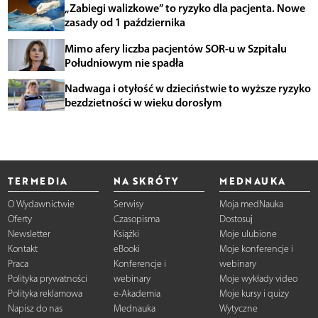
„Zabiegi walizkowe” to ryzyko dla pacjenta. Nowe
zasady od 1 października
Mimo afery liczba pacjentów SOR-u w Szpitalu
Południowym nie spadła
Nadwaga i otyłość w dzieciństwie to wyższe ryzyko
bezdzietności w wieku dorosłym
TERMEDIA
NA SKRÓTY
MEDNAUKA
O Wydawnictwie
Serwisy
Moja medNauka
Oferty
Czasopisma
Dostosuj
Newsletter
Książki
Moje ulubione
Kontakt
eBooki
Moje konferencje i
Praca
Konferencje i
webinary
Polityka prywatności
webinary
Moje wykłady video
Polityka reklamowa
e-Akademia
Moje kursy i quizy
Napisz do nas
Mednauka
Wytyczne