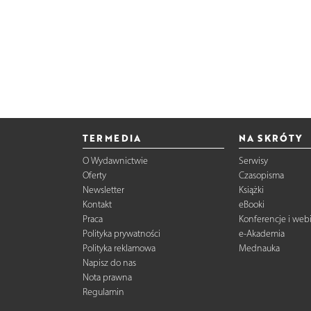
TERMEDIA
NA SKRÓTY
O Wydawnictwie
Serwisy
Oferty
Czasopisma
Newsletter
Książki
Kontakt
eBooki
Praca
Konferencje i web
Polityka prywatności
e-Akademia
Polityka reklamowa
Mednauka
Napisz do nas
Nota prawna
Regulamin