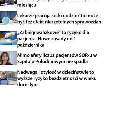
miesiącu
Lekarze pracują setki godzin? To może
być też efekt nierzetelnych sprawozdań
„Zabiegi walizkowe” to ryzyko dla
pacjenta. Nowe zasady od 1
października
Mimo afery liczba pacjentów SOR-u w
Szpitalu Południowym nie spadła
Nadwaga i otyłość w dzieciństwie to
wyższe ryzyko bezdzietności w wieku
dorosłym