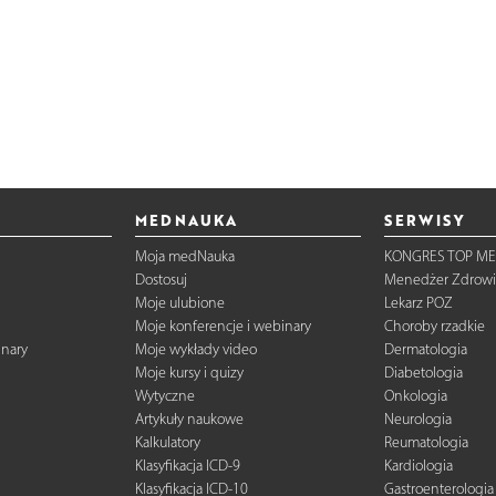
MEDNAUKA
SERWISY
Moja medNauka
KONGRES TOP ME
Dostosuj
Menedżer Zdrowi
Moje ulubione
Lekarz POZ
Moje konferencje i webinary
Choroby rzadkie
inary
Moje wykłady video
Dermatologia
Moje kursy i quizy
Diabetologia
Wytyczne
Onkologia
Artykuły naukowe
Neurologia
Kalkulatory
Reumatologia
Klasyfikacja ICD-9
Kardiologia
Klasyfikacja ICD-10
Gastroenterologia