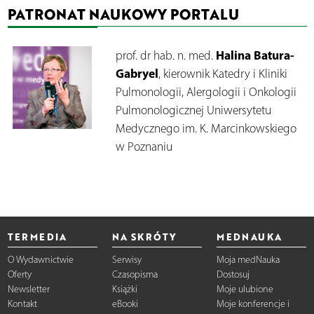
PATRONAT NAUKOWY PORTALU
Halina Batura-
prof. dr hab. n. med.
Gabryel
, kierownik Katedry i Kliniki
Pulmonologii, Alergologii i Onkologii
Pulmonologicznej Uniwersytetu
Medycznego im. K. Marcinkowskiego
w Poznaniu
TERMEDIA
NA SKRÓTY
MEDNAUKA
O Wydawnictwie
Serwisy
Moja medNauka
Oferty
Czasopisma
Dostosuj
Newsletter
Książki
Moje ulubione
Kontakt
eBooki
Moje konferencje i