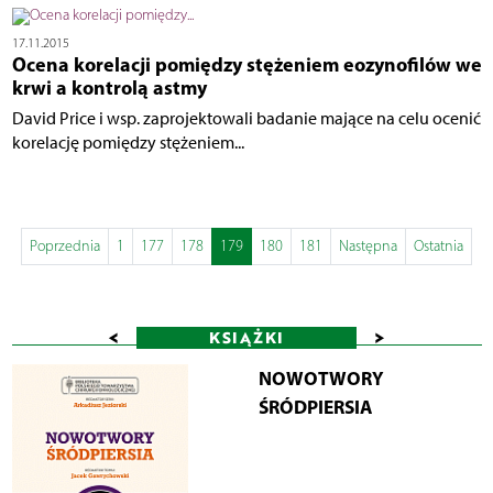
17.11.2015
Ocena korelacji pomiędzy stężeniem eozynofilów we
krwi a kontrolą astmy
David Price i wsp. zaprojektowali badanie mające na celu ocenić
korelację pomiędzy stężeniem...
Poprzednia
1
177
178
179
180
181
Następna
Ostatnia
<
>
KSIĄŻKI
NOWOTWORY
ŚRÓDPIERSIA