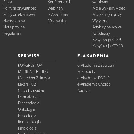
Praca
Konferencje i
webinary
Polityka prywatności
webinary
Moje wykłady video
Polityka reklamowa
e-Akademia
Moje kursy i quizy
Napisz do nas
Mednauka
Wytyczne
Nota prawna
Artykuły naukowe
Regulamin
Kalkulatory
Klasyfikacja ICD-9
Klasyfikacja ICD-10
SERWISY
E-AKADEMIA
KONGRES TOP
e-Akademia Zaburzeń
MEDICAL TRENDS
Mikrobioty
Menedżer Zdrowia
e-Akademia POChP
Lekarz POZ
e-Akademia Chorób
Choroby rzadkie
Naczyń
Dermatologia
Diabetologia
Onkologia
Neurologia
Reumatologia
Kardiologia