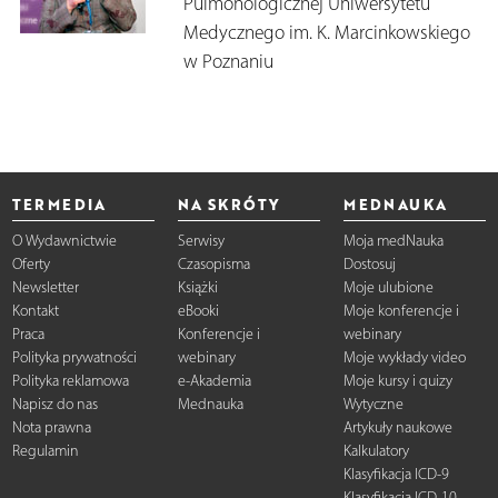
Pulmonologicznej Uniwersytetu
Medycznego im. K. Marcinkowskiego
w Poznaniu
TERMEDIA
NA SKRÓTY
MEDNAUKA
O Wydawnictwie
Serwisy
Moja medNauka
Oferty
Czasopisma
Dostosuj
Newsletter
Książki
Moje ulubione
Kontakt
eBooki
Moje konferencje i
Praca
Konferencje i
webinary
Polityka prywatności
webinary
Moje wykłady video
Polityka reklamowa
e-Akademia
Moje kursy i quizy
Napisz do nas
Mednauka
Wytyczne
Nota prawna
Artykuły naukowe
Regulamin
Kalkulatory
Klasyfikacja ICD-9
Klasyfikacja ICD-10