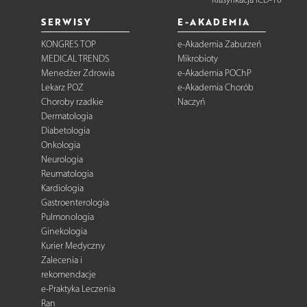
SERWISY
E-AKADEMIA
KONGRES TOP
e-Akademia Zaburzeń
MEDICAL TRENDS
Mikrobioty
Menedżer Zdrowia
e-Akademia POChP
Lekarz POZ
e-Akademia Chorób
Choroby rzadkie
Naczyń
Dermatologia
Diabetologia
Onkologia
Neurologia
Reumatologia
Kardiologia
Gastroenterologia
Pulmonologia
Ginekologia
Kurier Medyczny
Zalecenia i
rekomendacje
e-Praktyka Leczenia
Ran