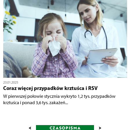
23.01.2025
Coraz więcej przypadków krztuśca i RSV
W pierwszej połowie stycznia wykryto 1,2 tys. przypadków
krztuśca i ponad 3,6 tys. zakażeń...
<
>
CZASOPISMA