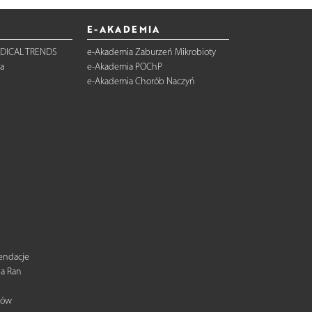
E-AKADEMIA
DICAL TRENDS
e-Akademia Zaburzeń Mikrobioty
a
e-Akademia POChP
e-Akademia Chorób Naczyń
mendacje
ia Ran
tów