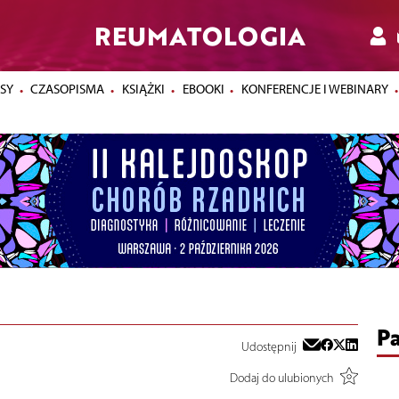
REUMATOLOGIA
SY
CZASOPISMA
KSIĄŻKI
EBOOKI
KONFERENCJE I WEBINARY
Pa
Udostępnij
Dodaj do ulubionych