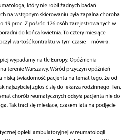
eumatologa, który nie robił żadnych badań
rych na wstępnym skierowaniu była zapalna choroba
ko 19 proc. Z pośród 126 osób zarejestrowanych w
 poradni do końca kwietnia. To cztery miesiące
roczył wartość kontraktu w tym czasie – mówiła.
lepiej wypadamy na tle Europy. Opóźnienia
i na terenie Warszawy. Wśród przyczyn opóźnień
a niską świadomość pacjenta na temat tego, że od
 najszybciej zgłosić się do lekarza rodzinnego. Ten,
temat chorób reumatycznych odsyła pacjenta nie do
a. Tak traci się miesiące, czasem lata na podjęcie
tycznej opieki ambulatoryjnej w reumatologii