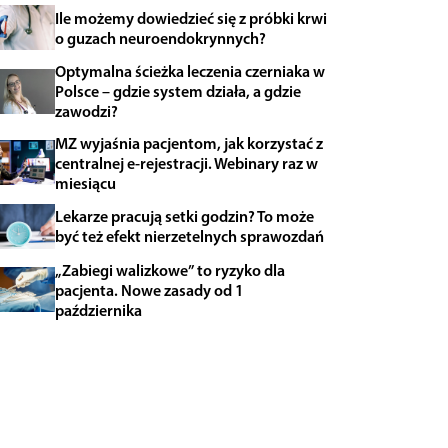
Ile możemy dowiedzieć się z próbki krwi
o guzach neuroendokrynnych?
Optymalna ścieżka leczenia czerniaka w
Polsce – gdzie system działa, a gdzie
zawodzi?
MZ wyjaśnia pacjentom, jak korzystać z
centralnej e-rejestracji. Webinary raz w
miesiącu
Lekarze pracują setki godzin? To może
być też efekt nierzetelnych sprawozdań
„Zabiegi walizkowe” to ryzyko dla
pacjenta. Nowe zasady od 1
października