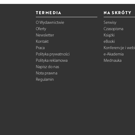
TERMEDIA
NA SKRÓTY
O Wydawnictwie
Serwisy
Oferty
Czasopisma
Newsletter
Książki
Kontakt
eBooki
Praca
Konferencje i web
Polityka prywatności
e-Akademia
Polityka reklamowa
Mednauka
Napisz do nas
Nota prawna
Regulamin