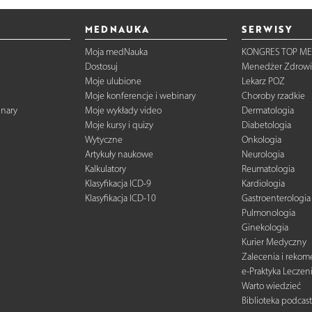
MEDNAUKA
SERWISY
Moja medNauka
KONGRES TOP ME
Dostosuj
Menedżer Zdrowi
Moje ulubione
Lekarz POZ
Moje konferencje i webinary
Choroby rzadkie
inary
Moje wykłady video
Dermatologia
Moje kursy i quizy
Diabetologia
Wytyczne
Onkologia
Artykuły naukowe
Neurologia
Kalkulatory
Reumatologia
Klasyfikacja ICD-9
Kardiologia
Klasyfikacja ICD-10
Gastroenterologia
Pulmonologia
Ginekologia
Kurier Medyczny
Zalecenia i reko
e-Praktyka Leczen
Warto wiedzieć
Biblioteka podcas