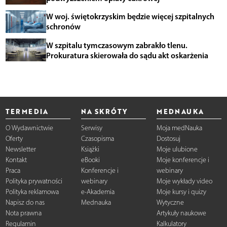
W woj. świętokrzyskim będzie więcej szpitalnych
schronów
W szpitalu tymczasowym zabrakło tlenu.
Prokuratura skierowała do sądu akt oskarżenia
TERMEDIA
NA SKRÓTY
MEDNAUKA
O Wydawnictwie
Serwisy
Moja medNauka
Oferty
Czasopisma
Dostosuj
Newsletter
Książki
Moje ulubione
Kontakt
eBooki
Moje konferencje i
Praca
Konferencje i
webinary
Polityka prywatności
webinary
Moje wykłady video
Polityka reklamowa
e-Akademia
Moje kursy i quizy
Napisz do nas
Mednauka
Wytyczne
Nota prawna
Artykuły naukowe
Regulamin
Kalkulatory