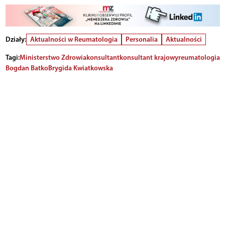
Działy:
Aktualności w Reumatologia
Personalia
Aktualności
Tagi:
Ministerstwo Zdrowia
konsultant
konsultant krajowy
reumatologia
Bogdan Batko
Brygida Kwiatkowska