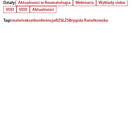
Działy:
Aktualności w Reumatologia
Webinaria
Wykłady video
VOD
VOD
Aktualności
Tagi:
metotreksat
konferencje
RZS
ŁZS
Brygida Kwiatkowska