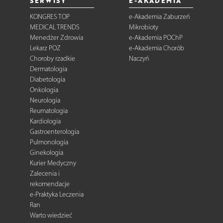
SERWISY
E-AKADEMIA
KONGRES TOP
e-Akademia Zaburzeń
MEDICAL TRENDS
Mikrobioty
Menedżer Zdrowia
e-Akademia POChP
Lekarz POZ
e-Akademia Chorób
Choroby rzadkie
Naczyń
Dermatologia
Diabetologia
Onkologia
Neurologia
Reumatologia
Kardiologia
Gastroenterologia
Pulmonologia
Ginekologia
Kurier Medyczny
Zalecenia i
rekomendacje
e-Praktyka Leczenia
Ran
Warto wiedzieć