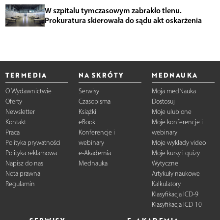
W szpitalu tymczasowym zabrakło tlenu.
Prokuratura skierowała do sądu akt oskarżenia
TERMEDIA
NA SKRÓTY
MEDNAUKA
O Wydawnictwie
Serwisy
Moja medNauka
Oferty
Czasopisma
Dostosuj
Newsletter
Książki
Moje ulubione
Kontakt
eBooki
Moje konferencje i
Praca
Konferencje i
webinary
Polityka prywatności
webinary
Moje wykłady video
Polityka reklamowa
e-Akademia
Moje kursy i quizy
Napisz do nas
Mednauka
Wytyczne
Nota prawna
Artykuły naukowe
Regulamin
Kalkulatory
Klasyfikacja ICD-9
Klasyfikacja ICD-10