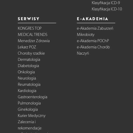
Klasyfikacja ICD-9
Klasyfikacja ICD-10
SERWISY
E-AKADEMIA
KONGRES TOP
e-Akademia Zaburzeń
MEDICAL TRENDS
Mikrobioty
Menedżer Zdrowia
e-Akademia POChP
Lekarz POZ
e-Akademia Chorób
Choroby rzadkie
Naczyń
Dermatologia
Diabetologia
Onkologia
Neurologia
Reumatologia
Kardiologia
Gastroenterologia
Pulmonologia
Ginekologia
Kurier Medyczny
Zalecenia i
rekomendacje