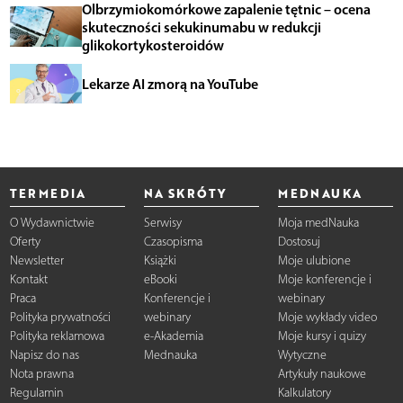
Olbrzymiokomórkowe zapalenie tętnic – ocena
skuteczności sekukinumabu w redukcji
glikokortykosteroidów
Lekarze AI zmorą na YouTube
TERMEDIA
NA SKRÓTY
MEDNAUKA
O Wydawnictwie
Serwisy
Moja medNauka
Oferty
Czasopisma
Dostosuj
Newsletter
Książki
Moje ulubione
Kontakt
eBooki
Moje konferencje i
Praca
Konferencje i
webinary
Polityka prywatności
webinary
Moje wykłady video
Polityka reklamowa
e-Akademia
Moje kursy i quizy
Napisz do nas
Mednauka
Wytyczne
Nota prawna
Artykuły naukowe
Regulamin
Kalkulatory