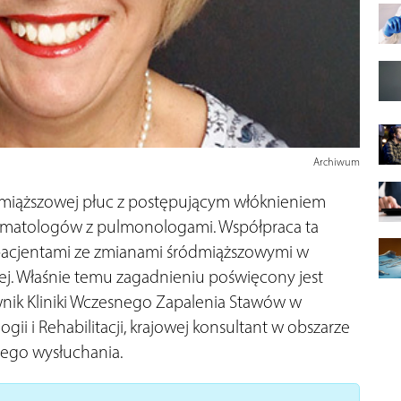
Archiwum
miąższowej płuc z postępującym włóknieniem
umatologów z pulmonologami. Współpraca ta
acjentami ze zmianami śródmiąższowymi w
ej. Właśnie temu zagadnieniu poświęcony jest
ownik Kliniki Wczesnego Zapalenia Stawów w
ii i Rehabilitacji, krajowej konsultant w obszarze
jego wysłuchania.