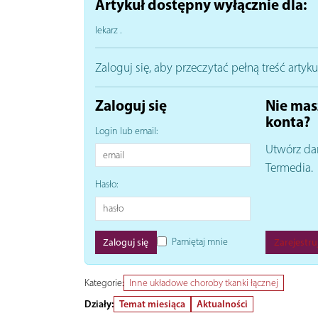
Artykuł dostępny wyłącznie dla:
lekarz
.
Zaloguj się, aby przeczytać pełną treść artyku
Zaloguj się
Nie mas
konta?
Login lub email:
Utwórz da
Termedia.
Hasło:
Pamiętaj mnie
Zarejestruj
Kategorie:
Inne układowe choroby tkanki łącznej
Działy:
Temat miesiąca
Aktualności