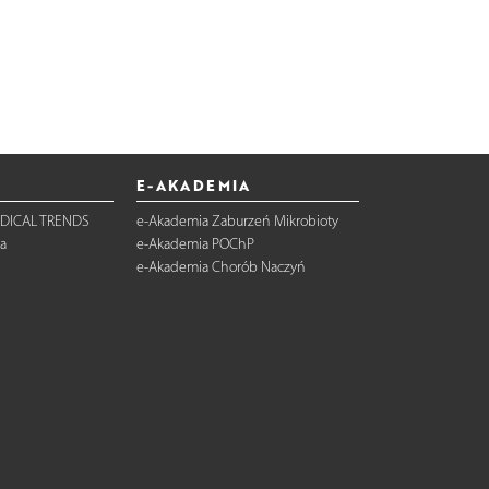
E-AKADEMIA
DICAL TRENDS
e-Akademia Zaburzeń Mikrobioty
a
e-Akademia POChP
e-Akademia Chorób Naczyń