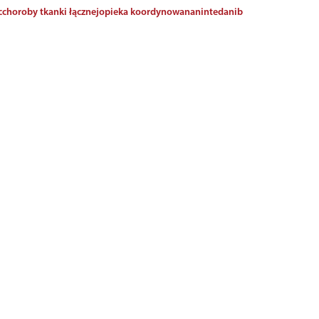
c
choroby tkanki łącznej
opieka koordynowana
nintedanib