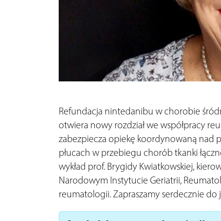
Refundacja nintedanibu w chorobie śród
otwiera nowy rozdział we współpracy re
zabezpiecza opiekę koordynowaną nad p
płucach w przebiegu chorób tkanki łączn
wykład prof. Brygidy Kwiatkowskiej, kier
Narodowym Instytucie Geriatrii, Reumatolog
reumatologii. Zapraszamy serdecznie do 