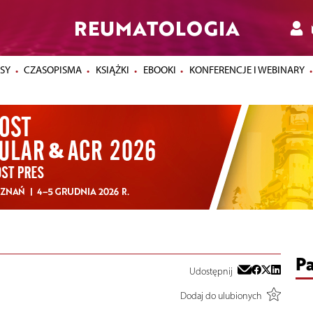
REUMATOLOGIA
SY
CZASOPISMA
KSIĄŻKI
EBOOKI
KONFERENCJE I WEBINARY
Pa
Udostępnij
Dodaj do ulubionych