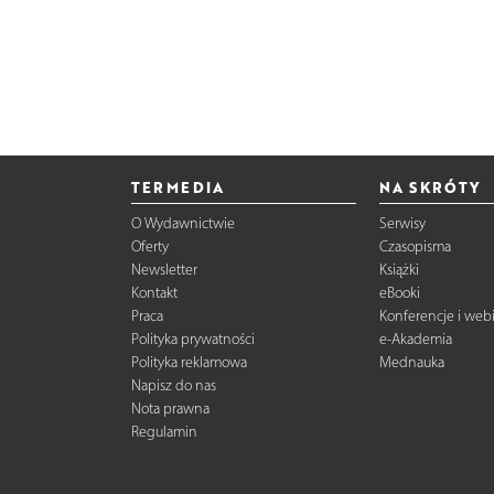
TERMEDIA
NA SKRÓTY
O Wydawnictwie
Serwisy
Oferty
Czasopisma
Newsletter
Książki
Kontakt
eBooki
Praca
Konferencje i web
Polityka prywatności
e-Akademia
Polityka reklamowa
Mednauka
Napisz do nas
Nota prawna
Regulamin