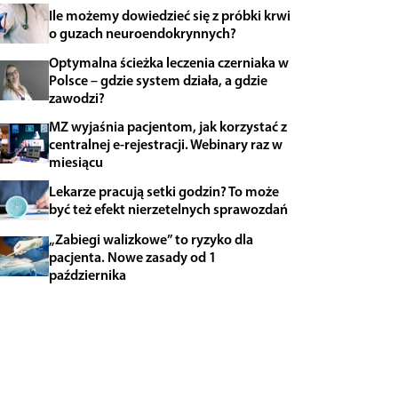
Ile możemy dowiedzieć się z próbki krwi
o guzach neuroendokrynnych?
Optymalna ścieżka leczenia czerniaka w
Polsce – gdzie system działa, a gdzie
zawodzi?
MZ wyjaśnia pacjentom, jak korzystać z
centralnej e-rejestracji. Webinary raz w
miesiącu
Lekarze pracują setki godzin? To może
być też efekt nierzetelnych sprawozdań
„Zabiegi walizkowe” to ryzyko dla
pacjenta. Nowe zasady od 1
października