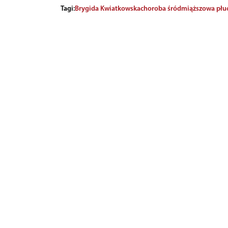
Tagi:
Brygida Kwiatkowska
choroba śródmiąższowa płu