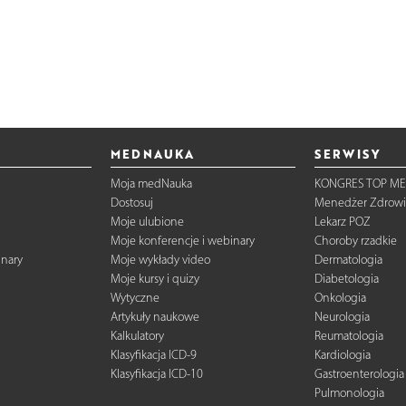
MEDNAUKA
SERWISY
Moja medNauka
KONGRES TOP ME
Dostosuj
Menedżer Zdrowi
Moje ulubione
Lekarz POZ
Moje konferencje i webinary
Choroby rzadkie
inary
Moje wykłady video
Dermatologia
Moje kursy i quizy
Diabetologia
Wytyczne
Onkologia
Artykuły naukowe
Neurologia
Kalkulatory
Reumatologia
Klasyfikacja ICD-9
Kardiologia
Klasyfikacja ICD-10
Gastroenterologia
Pulmonologia