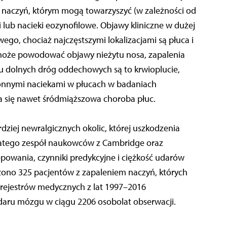
h naczyń, którym mogą towarzyszyć (w zależności od
i lub nacieki eozynofilowe. Objawy kliniczne w dużej
ego, chociaż najczęstszymi lokalizacjami są płuca i
może powodować objawy nieżytu nosa, zapalenia
ku dolnych dróg oddechowych są to krwioplucie,
ronnymi naciekami w płucach w badaniach
a się nawet śródmiąższowa choroba płuc.
ziej newralgicznych okolic, której uszkodzenia
latego zespół naukowców z Cambridge oraz
ępowania, czynniki predykcyjne i ciężkość udarów
ono 325 pacjentów z zapaleniem naczyń, których
rejestrów medycznych z lat 1997–2016
daru mózgu w ciągu 2206 osobolat obserwacji.