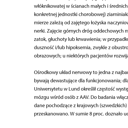
włóknikowatej w ścianach małych i średnic
konkretnej jednostki chorobowej) ziarniniak
mierze zależą od zajętego łożyska naczyniow
nerki. Zajęcie górnych dróg oddechowych 
zatok, głuchoty lub krwawienia; w przypad
duszność i/lub hipoksemia, zwykle z obust
obrazowych; u niektórych pacjentów rozwij
Ośrodkowy układ nerwowy to jedna z najbard
bywają dewastujące dla funkcjonowania; d
Uniwersytetu w Lund określił częstość wyst
mózgu wśród osób z AAV. Do badania włącz
dane pochodzące z krajowych (szwedzkich) 
przeskanowano. W sumie 8 proc. doznało u