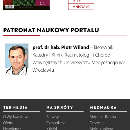
IF 1.8
MNISW 70
PATRONAT NAUKOWY PORTALU
prof. dr hab. Piotr Wiland
– kierownik
Katedry i Kliniki Reumatologii i Chorób
Wewnętrznych Uniwersytetu Medycznego we
Wrocławiu
TERMEDIA
NA SKRÓTY
MEDNAUKA
O Wydawnictwie
Serwisy
Moja medNauka
Oferty
Czasopisma
Dostosuj
Newsletter
Książki
Moje ulubione