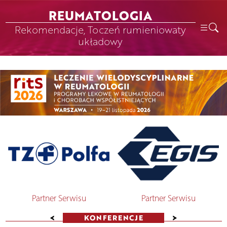
REUMATOLOGIA
Rekomendacje, Toczeń rumieniowaty
układowy
Partner Serwisu
Partner Serwisu
<
>
KONFERENCJE