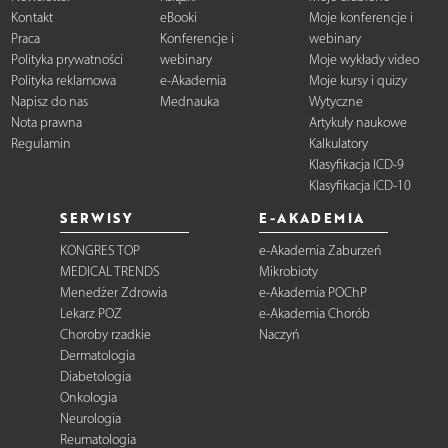
Kontakt
eBooki
Moje konferencje i
Praca
Konferencje i
webinary
Polityka prywatności
webinary
Moje wykłady video
Polityka reklamowa
e-Akademia
Moje kursy i quizy
Napisz do nas
Mednauka
Wytyczne
Nota prawna
Artykuły naukowe
Regulamin
Kalkulatory
Klasyfikacja ICD-9
Klasyfikacja ICD-10
SERWISY
E-AKADEMIA
KONGRES TOP
e-Akademia Zaburzeń
MEDICAL TRENDS
Mikrobioty
Menedżer Zdrowia
e-Akademia POChP
Lekarz POZ
e-Akademia Chorób
Choroby rzadkie
Naczyń
Dermatologia
Diabetologia
Onkologia
Neurologia
Reumatologia