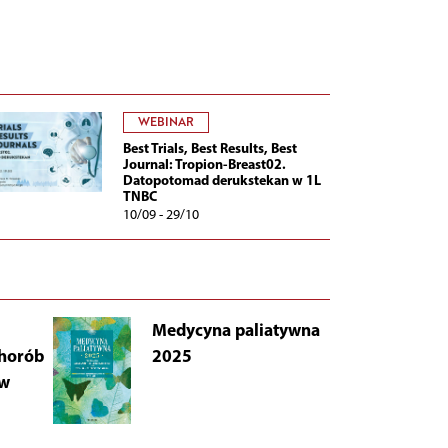
WEBINAR
Best Trials, Best Results, Best
Journal: Tropion-Breast02.
Datopotomad derukstekan w 1L
TNBC
10/09 - 29/10
Medycyna paliatywna
AB
chorób
2025
Łu
 w
i 
Wy