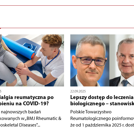
5
22.09.2025
ialgia reumatyczna po
Lepszy dostęp do leczenia
pieniu na COVID-19?
biologicznego – stanowis
 najnowszych badań
Polskie Towarzystwo
kowanych w „BMJ Rheumatic &
Reumatologicznego poinformo
skeletal Diseases”...
że od 1 października 2025 r. dost