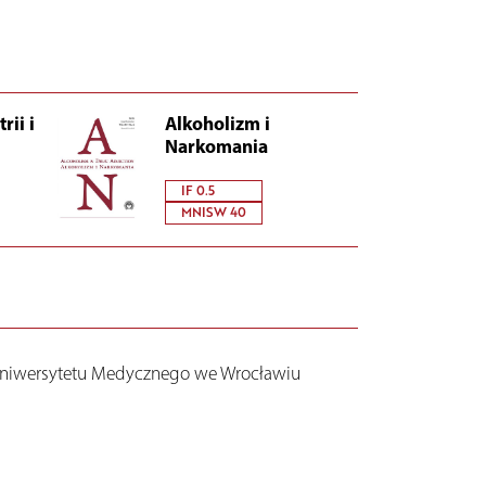
rii i
Alkoholizm i
Narkomania
IF 0.5
MNISW 40
h Uniwersytetu Medycznego we Wrocławiu