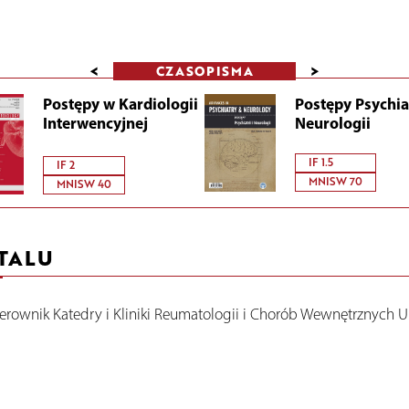
<
>
CZASOPISMA
Postępy w Kardiologii
Postępy Psychiat
Interwencyjnej
Neurologii
IF 1.5
IF 2
MNISW 70
MNISW 40
TALU
ierownik Katedry i Kliniki Reumatologii i Chorób Wewnętrznyc