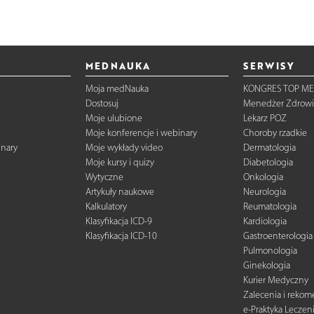
MEDNAUKA
SERWISY
Moja medNauka
KONGRES TOP ME
Dostosuj
Menedżer Zdrowi
Moje ulubione
Lekarz POZ
Moje konferencje i webinary
Choroby rzadkie
inary
Moje wykłady video
Dermatologia
Moje kursy i quizy
Diabetologia
Wytyczne
Onkologia
Artykuły naukowe
Neurologia
Kalkulatory
Reumatologia
Klasyfikacja ICD-9
Kardiologia
Klasyfikacja ICD-10
Gastroenterologia
Pulmonologia
Ginekologia
Kurier Medyczny
Zalecenia i reko
e-Praktyka Leczen