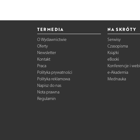
TERMEDIA
NA SKRÓTY
O Wydawnictwie
Serwisy
Oferty
Czasopisma
Newsletter
Książki
Kontakt
eBooki
Praca
Konferencje i web
Polityka prywatności
e-Akademia
Polityka reklamowa
Mednauka
Napisz do nas
Nota prawna
Regulamin