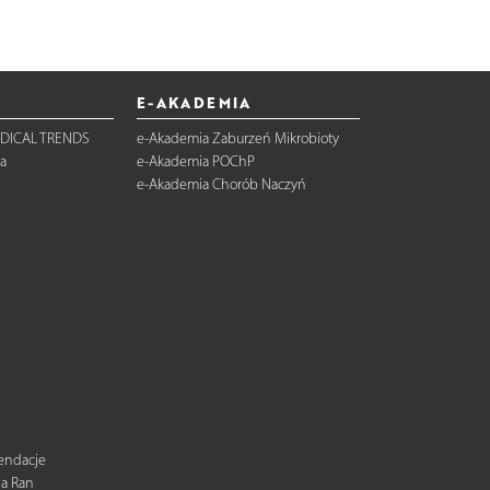
E-AKADEMIA
DICAL TRENDS
e-Akademia Zaburzeń Mikrobioty
a
e-Akademia POChP
e-Akademia Chorób Naczyń
mendacje
ia Ran