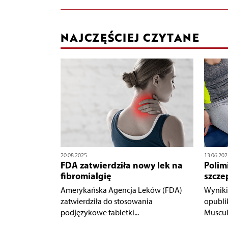
NAJCZĘŚCIEJ CZYTANE
20.08.2025
13.06.202
FDA zatwierdziła nowy lek na
Polim
fibromialgię
szcze
Amerykańska Agencja Leków (FDA)
Wyniki
zatwierdziła do stosowania
opubli
podjęzykowe tabletki...
Musculo