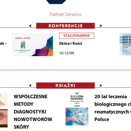
Partner Serwisu
<
>
KONFERENCJE
STACJONARNIE
ds –
Skóra i Kości
10-12/09
<
>
KSIĄŻKI
WSPÓŁCZESNE
20 lat leczenia
METODY
biologicznego 
DIAGNOSTYKI
reumatycznych
NOWOTWORÓW
Polsce
SKÓRY