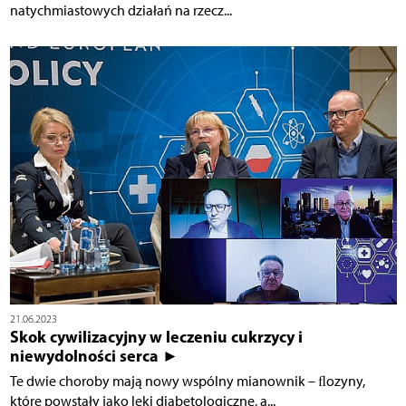
natychmiastowych działań na rzecz...
21.06.2023
Skok cywilizacyjny w leczeniu cukrzycy i
niewydolności serca ►
Te dwie choroby mają nowy wspólny mianownik – ﬂozyny,
które powstały jako leki diabetologiczne, a...