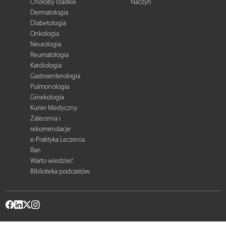
Choroby rzadkie
Naczyń
Dermatologia
Diabetologia
Onkologia
Neurologia
Reumatologia
Kardiologia
Gastroenterologia
Pulmonologia
Ginekologia
Kurier Medyczny
Zalecenia i
rekomendacje
e-Praktyka Leczenia
Ran
Warto wiedzieć
Biblioteka podcastów