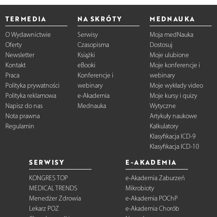
TERMEDIA
NA SKRÓTY
MEDNAUKA
O Wydawnictwie
Serwisy
Moja medNauka
Oferty
Czasopisma
Dostosuj
Newsletter
Książki
Moje ulubione
Kontakt
eBooki
Moje konferencje i
Praca
Konferencje i
webinary
Polityka prywatności
webinary
Moje wykłady video
Polityka reklamowa
e-Akademia
Moje kursy i quizy
Napisz do nas
Mednauka
Wytyczne
Nota prawna
Artykuły naukowe
Regulamin
Kalkulatory
Klasyfikacja ICD-9
Klasyfikacja ICD-10
SERWISY
E-AKADEMIA
KONGRES TOP
e-Akademia Zaburzeń
MEDICAL TRENDS
Mikrobioty
Menedżer Zdrowia
e-Akademia POChP
Lekarz POZ
e-Akademia Chorób