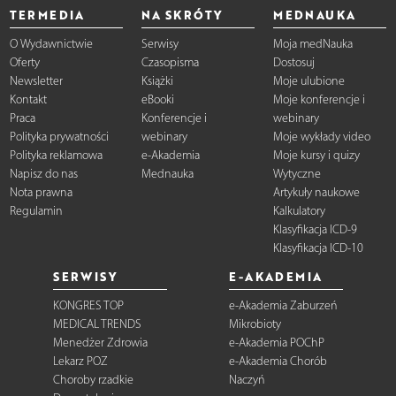
TERMEDIA
NA SKRÓTY
MEDNAUKA
O Wydawnictwie
Serwisy
Moja medNauka
Oferty
Czasopisma
Dostosuj
Newsletter
Książki
Moje ulubione
Kontakt
eBooki
Moje konferencje i
Praca
Konferencje i
webinary
Polityka prywatności
webinary
Moje wykłady video
Polityka reklamowa
e-Akademia
Moje kursy i quizy
Napisz do nas
Mednauka
Wytyczne
Nota prawna
Artykuły naukowe
Regulamin
Kalkulatory
Klasyfikacja ICD-9
Klasyfikacja ICD-10
SERWISY
E-AKADEMIA
KONGRES TOP
e-Akademia Zaburzeń
MEDICAL TRENDS
Mikrobioty
Menedżer Zdrowia
e-Akademia POChP
Lekarz POZ
e-Akademia Chorób
Choroby rzadkie
Naczyń