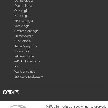
Dermatologia
Diabetologia
Onkologia
Neurologia
Reumatologia
Kardiologia
Gastroenterologia
Pulmonologia
Ginekologia
Kurier Medyczny
Zalecenia i
rekomendacje
e-Praktyka Leczenia
Ran
Warto wiedzieć
Biblioteka podcastów
© 2026 Termedia Sp. z o.o. All rights reserved.