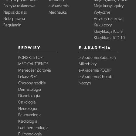
Polityka reklamowa
e-Akademia
Moje kursy i quizy
Napisz do nas
Mednauka
Wytyczne
Nota prawna
Artykuły naukowe
Regulamin
Kalkulatory
Klasyfikacja ICD-9
Klasyfikacja ICD-10
SERWISY
E-AKADEMIA
KONGRES TOP
e-Akademia Zaburzeń
MEDICAL TRENDS
Mikrobioty
Menedżer Zdrowia
e-Akademia POChP
Lekarz POZ
e-Akademia Chorób
Choroby rzadkie
Naczyń
Dermatologia
Diabetologia
Onkologia
Neurologia
Reumatologia
Kardiologia
Gastroenterologia
Pulmonologia