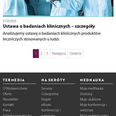
31.03.2023
Ustawa o badaniach klinicznych – szczegóły
Analizujemy ustawę o badaniach klinicznych produktów
leczniczych stosowanych u ludzi.
1
2
3
Następna
Ostatnia
TERMEDIA
NA SKRÓTY
MEDNAUKA
O Wydawnictwie
Serwisy
Moja medNauka
Oferty
Czasopisma
Dostosuj
Newsletter
Książki
Moje ulubione
Kontakt
eBooki
Moje konferencje i
Praca
Konferencje i
webinary
Polityka prywatności
webinary
Moje wykłady video