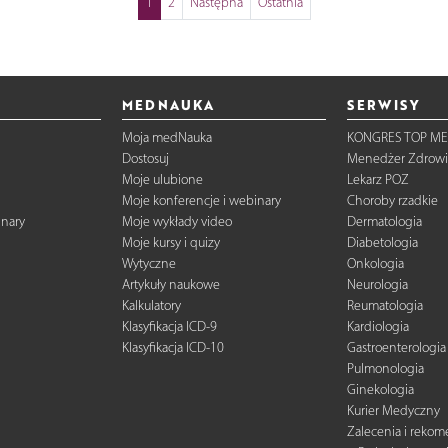
1
2
Następna
Ostatnia
MEDNAUKA
SERWISY
Moja medNauka
KONGRES TOP ME
Dostosuj
Menedżer Zdrowi
Moje ulubione
Lekarz POZ
Moje konferencje i webinary
Choroby rzadkie
inary
Moje wykłady video
Dermatologia
Moje kursy i quizy
Diabetologia
Wytyczne
Onkologia
Artykuły naukowe
Neurologia
Kalkulatory
Reumatologia
Klasyfikacja ICD-9
Kardiologia
Klasyfikacja ICD-10
Gastroenterologia
Pulmonologia
Ginekologia
Kurier Medyczny
Zalecenia i reko