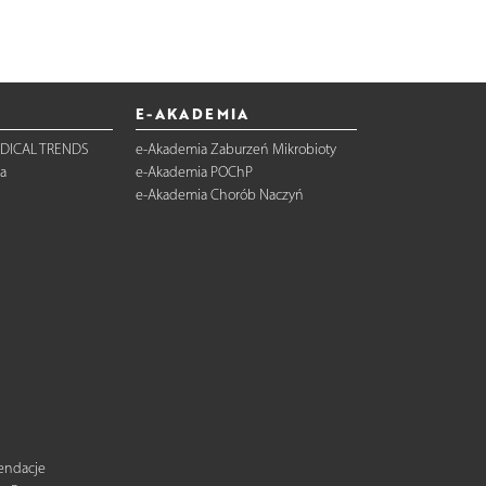
E-AKADEMIA
DICAL TRENDS
e-Akademia Zaburzeń Mikrobioty
a
e-Akademia POChP
e-Akademia Chorób Naczyń
mendacje