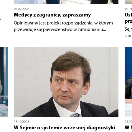
04.02.2026
10.0
Medycy z zagranicy, zapraszamy
Us
.
pr
Opiniowany jest projekt rozporządzenia, w którym
Sej
przewiduje się pierwszeństwo w zatrudnianiu...
sam
15.10.2025
25.0
W Sejmie o systemie wczesnej diagnostyki
W 