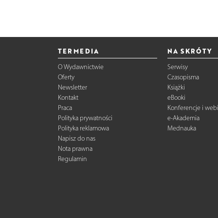
TERMEDIA
NA SKRÓTY
O Wydawnictwie
Serwisy
Oferty
Czasopisma
Newsletter
Książki
Kontakt
eBooki
Praca
Konferencje i web
Polityka prywatności
e-Akademia
Polityka reklamowa
Mednauka
Napisz do nas
Nota prawna
Regulamin