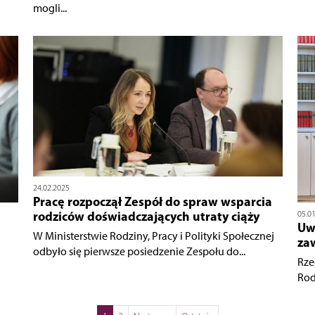
mogli...
24.02.2025
Pracę rozpoczął Zespół do spraw wsparcia
rodziców doświadczających utraty ciąży
05.0
Uw
W Ministerstwie Rodziny, Pracy i Polityki Społecznej
za
odbyło się pierwsze posiedzenie Zespołu do...
Rze
Rodz