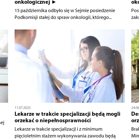
onkologicznej ►
ok
15 października odbyło się w Sejmie posiedzenie
Pos
Podkomisji stałej do spraw onkologii, którego...
zak
11.07.2025
24.0
Lekarze w trakcie specjalizacji będą mogli
De
orzekać o niepełnosprawności
or
nej
Lekarze w trakcie specjalizacji i z minimum
Bra
pięcioletnim stażem wykonywania zawodu będą
Mini