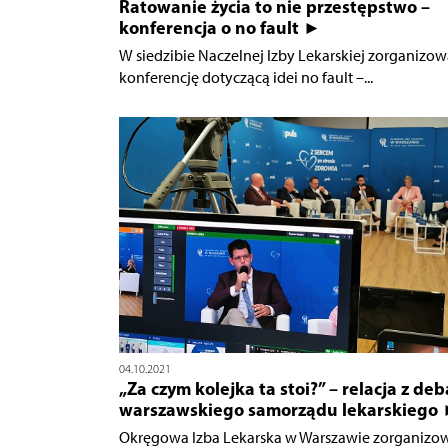
Ratowanie życia to nie przestępstwo –
konferencja o no fault ►
W siedzibie Naczelnej Izby Lekarskiej zorganizo
konferencję dotyczącą idei no fault –...
04.10.2021
„Za czym kolejka ta stoi?” – relacja z deb
warszawskiego samorządu lekarskiego
Okręgowa Izba Lekarska w Warszawie zorganizo