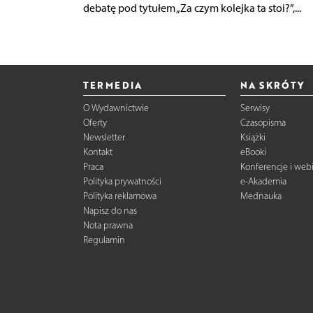
debatę pod tytułem „Za czym kolejka ta stoi?”,...
TERMEDIA
NA SKRÓTY
O Wydawnictwie
Serwisy
Oferty
Czasopisma
Newsletter
Książki
Kontakt
eBooki
Praca
Konferencje i web
Polityka prywatności
e-Akademia
Polityka reklamowa
Mednauka
Napisz do nas
Nota prawna
Regulamin