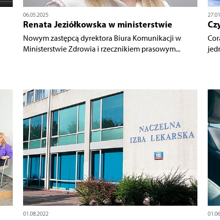
06.05.2025
27.0
Renata Jeziółkowska w ministerstwie
Czy
Nowym zastępcą dyrektora Biura Komunikacji w
Cor
Ministerstwie Zdrowia i rzecznikiem prasowym...
jed
01.08.2022
01.0