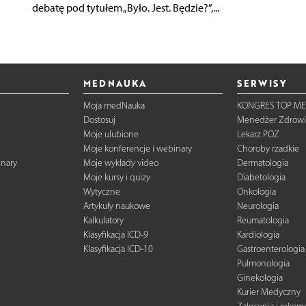
debatę pod tytułem „Było. Jest. Będzie?”,...
MEDNAUKA
SERWISY
Moja medNauka
KONGRES TOP ME
Dostosuj
Menedżer Zdrowi
Moje ulubione
Lekarz POZ
Moje konferencje i webinary
Choroby rzadkie
inary
Moje wykłady video
Dermatologia
Moje kursy i quizy
Diabetologia
Wytyczne
Onkologia
Artykuły naukowe
Neurologia
Kalkulatory
Reumatologia
Klasyfikacja ICD-9
Kardiologia
Klasyfikacja ICD-10
Gastroenterologia
Pulmonologia
Ginekologia
Kurier Medyczny