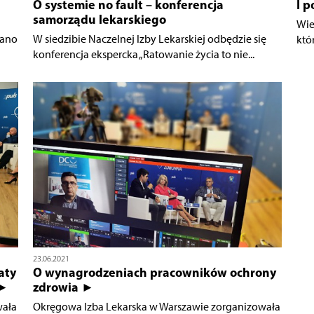
O systemie no fault – konferencja
I p
samorządu lekarskiego
Wie
wano
W siedzibie Naczelnej Izby Lekarskiej odbędzie się
któ
konferencja ekspercka „Ratowanie życia to nie...
23.06.2021
aty
O wynagrodzeniach pracowników ochrony
 ►
zdrowia ►
wała
Okręgowa Izba Lekarska w Warszawie zorganizowała