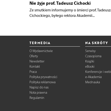
Nie żyje prof. Tadeusz Cichocki
Ze smutkiem informujemy o śmierci prof. Tadeusz
Cichockiego, byłego rektora Akademii...
TERMEDIA
NA SKRÓTY
O Wydawnictwie
Serwisy
Oferty
Czasopisma
Newsletter
Książki
Kontakt
eBooki
Praca
Konferencje i web
Polityka prywatności
e-Akademia
Polityka reklamowa
Mednauka
Napisz do nas
Nota prawna
Regulamin