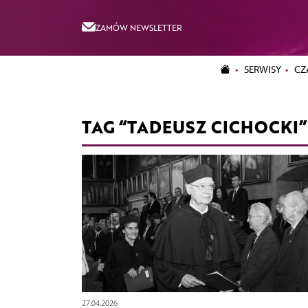
ZAMÓW NEWSLETTER
SERWISY
CZ
TAG “TADEUSZ CICHOCKI”
27.04.2026