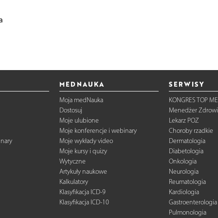
a
MEDNAUKA
SERWISY
Moja medNauka
KONGRES TOP ME
Dostosuj
Menedżer Zdrowi
Moje ulubione
Lekarz POZ
Moje konferencje i webinary
Choroby rzadkie
inary
Moje wykłady video
Dermatologia
Moje kursy i quizy
Diabetologia
Wytyczne
Onkologia
Artykuły naukowe
Neurologia
Kalkulatory
Reumatologia
Klasyfikacja ICD-9
Kardiologia
Klasyfikacja ICD-10
Gastroenterologia
Pulmonologia