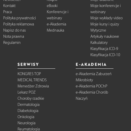
Kontakt
eBooki
Moje konferencje i
Praca
Konferencje i
webinary
Polityka prywatności
webinary
Moje wykłady video
Polityka reklamowa
e-Akademia
Moje kursy i quizy
Napisz do nas
Mednauka
Wytyczne
Nota prawna
Artykuły naukowe
Regulamin
Kalkulatory
Klasyfikacja ICD-9
Klasyfikacja ICD-10
SERWISY
E-AKADEMIA
KONGRES TOP
e-Akademia Zaburzeń
MEDICAL TRENDS
Mikrobioty
Menedżer Zdrowia
e-Akademia POChP
Lekarz POZ
e-Akademia Chorób
Choroby rzadkie
Naczyń
Dermatologia
Diabetologia
Onkologia
Neurologia
Reumatologia