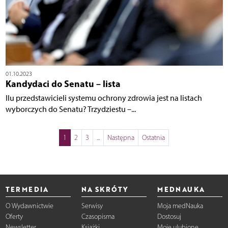
01.10.2023
Kandydaci do Senatu – lista
Ilu przedstawicieli systemu ochrony zdrowia jest na listach
wyborczych do Senatu? Trzydziestu –...
1
2
3
...
Następna
Ostatnia
TERMEDIA
NA SKRÓTY
MEDNAUKA
O Wydawnictwie
Serwisy
Moja medNauka
Oferty
Czasopisma
Dostosuj
Newsletter
Książki
Moje ulubione