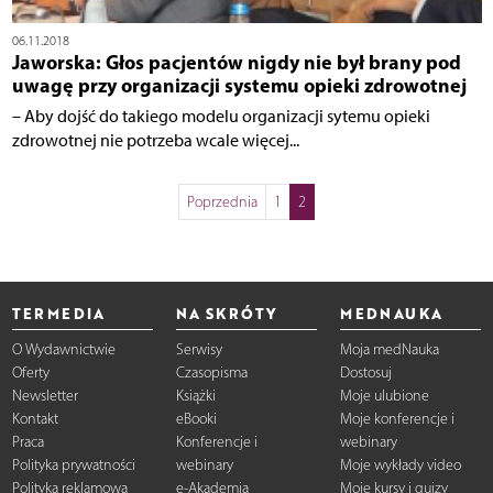
06.11.2018
Jaworska: Głos pacjentów nigdy nie był brany pod
uwagę przy organizacji systemu opieki zdrowotnej
– Aby dojść do takiego modelu organizacji sytemu opieki
zdrowotnej nie potrzeba wcale więcej...
Poprzednia
1
2
TERMEDIA
NA SKRÓTY
MEDNAUKA
O Wydawnictwie
Serwisy
Moja medNauka
Oferty
Czasopisma
Dostosuj
Newsletter
Książki
Moje ulubione
Kontakt
eBooki
Moje konferencje i
Praca
Konferencje i
webinary
Polityka prywatności
webinary
Moje wykłady video
Polityka reklamowa
e-Akademia
Moje kursy i quizy