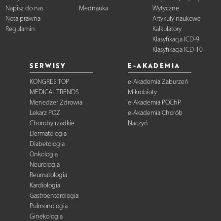
Napisz do nas
Mednauka
Wytyczne
Nota prawna
Artykuły naukowe
Regulamin
Kalkulatory
Klasyfikacja ICD-9
Klasyfikacja ICD-10
SERWISY
E-AKADEMIA
KONGRES TOP
e-Akademia Zaburzeń
MEDICAL TRENDS
Mikrobioty
Menedżer Zdrowia
e-Akademia POChP
Lekarz POZ
e-Akademia Chorób
Choroby rzadkie
Naczyń
Dermatologia
Diabetologia
Onkologia
Neurologia
Reumatologia
Kardiologia
Gastroenterologia
Pulmonologia
Ginekologia