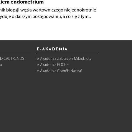
kiem endometrium
ik biopsji węzła wartowniczego niejednokrotnie
yduje o dalszym postępowaniu, a co się z tym...
E-AKADEMIA
DICAL TRENDS
e-Akademia Zaburzeń Mikrobioty
a
e-Akademia POChP
e-Akademia Chorób Naczyń