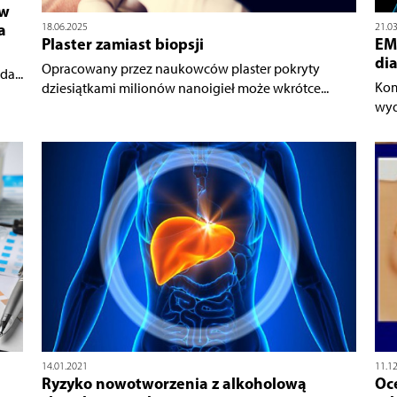
 w
a
18.06.2025
21.0
Plaster zamiast biopsji
EMA
di
Opracowany przez naukowców plaster pokryty
a...
Kom
dziesiątkami milionów nanoigieł może wkrótce...
wyd
14.01.2021
11.1
Ryzyko nowotworzenia z alkoholową
Oc