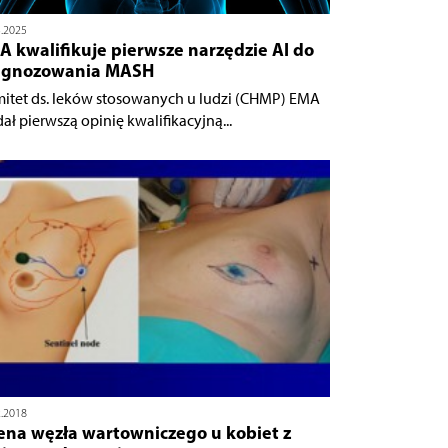
3.2025
 kwalifikuje pierwsze narzędzie AI do
agnozowania MASH
itet ds. leków stosowanych u ludzi (CHMP) EMA
ał pierwszą opinię kwalifikacyjną...
2.2018
ena węzła wartowniczego u kobiet z