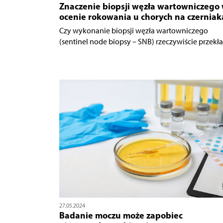
Znaczenie biopsji węzła wartowniczego
ocenie rokowania u chorych na czerniak
Czy wykonanie biopsji węzła wartowniczego
(sentinel node biopsy – SNB) rzeczywiście przekład
27.05.2024
Badanie moczu może zapobiec