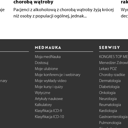
chorobą wątroby
ra
uje
Pacjenci z alkoholową z chorobą wątroby żyją krócej
Wyn
niż osoby z populacji ogólnej, jednak...
dec
MEDNAUKA
SERWISY
Moja medNauka
KONGRES TOP ME
Dostosuj
Menedżer Zdrowi
Moje ulubione
Lekarz POZ
Moje konferencje i webinary
Choroby rzadkie
inary
Moje wykłady video
Dermatologia
Moje kursy i quizy
Diabetologia
Wytyczne
Onkologia
Artykuły naukowe
Neurologia
Kalkulatory
Reumatologia
Klasyfikacja ICD-9
Kardiologia
Klasyfikacja ICD-10
Gastroenterologia
Pulmonologia