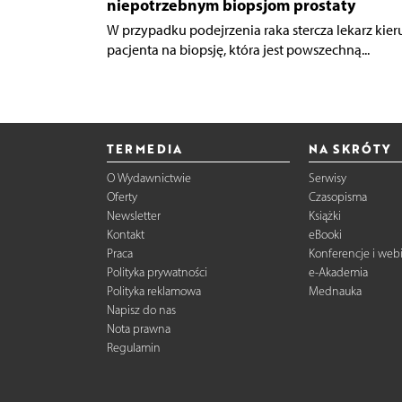
niepotrzebnym biopsjom prostaty
W przypadku podejrzenia raka stercza lekarz kier
pacjenta na biopsję, która jest powszechną...
TERMEDIA
NA SKRÓTY
O Wydawnictwie
Serwisy
Oferty
Czasopisma
Newsletter
Książki
Kontakt
eBooki
Praca
Konferencje i web
Polityka prywatności
e-Akademia
Polityka reklamowa
Mednauka
Napisz do nas
Nota prawna
Regulamin