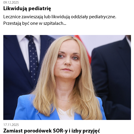
09.12.2025
Likwidują pediatrię
Lecznice zawieszają lub likwidują oddziały pediatryczne.
Przestają być one w szpitalach...
17.11.2025
Zamiast porodówek SOR-y i izby przyjęć