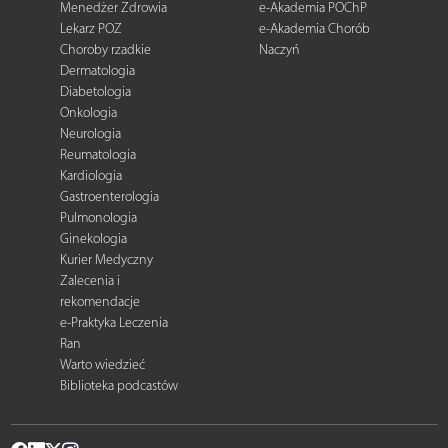
Menedżer Zdrowia
e-Akademia POChP
Lekarz POZ
e-Akademia Chorób
Choroby rzadkie
Naczyń
Dermatologia
Diabetologia
Onkologia
Neurologia
Reumatologia
Kardiologia
Gastroenterologia
Pulmonologia
Ginekologia
Kurier Medyczny
Zalecenia i
rekomendacje
e-Praktyka Leczenia
Ran
Warto wiedzieć
Biblioteka podcastów