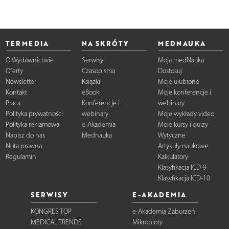
TERMEDIA
NA SKRÓTY
MEDNAUKA
O Wydawnictwie
Serwisy
Moja medNauka
Oferty
Czasopisma
Dostosuj
Newsletter
Książki
Moje ulubione
Kontakt
eBooki
Moje konferencje i
Praca
Konferencje i
webinary
Polityka prywatności
webinary
Moje wykłady video
Polityka reklamowa
e-Akademia
Moje kursy i quizy
Napisz do nas
Mednauka
Wytyczne
Nota prawna
Artykuły naukowe
Regulamin
Kalkulatory
Klasyfikacja ICD-9
Klasyfikacja ICD-10
SERWISY
E-AKADEMIA
KONGRES TOP
e-Akademia Zaburzeń
MEDICAL TRENDS
Mikrobioty