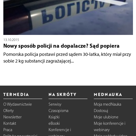
13.10.2015
Nowy sposób policji na dopalacze? Sąd popiera
Pomorska policja postawi przed sądem 30-latka, który miał przy
sobie 2 kg substancji zagrażającej...
TERMEDIA
NA SKRÓTY
MEDNAUKA
O Wydawnictwie
Serwisy
Moja medNauka
Oferty
Czasopisma
Dostosuj
Newsletter
Książki
Moje ulubione
Kontakt
eBooki
Moje konferencje i
Praca
Konferencje i
webinary