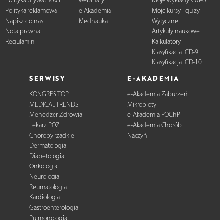
Polityka prywatności
webinary
Moje wykłady video
Polityka reklamowa
e-Akademia
Moje kursy i quizy
Napisz do nas
Mednauka
Wytyczne
Nota prawna
Artykuły naukowe
Regulamin
Kalkulatory
Klasyfikacja ICD-9
Klasyfikacja ICD-10
SERWISY
E-AKADEMIA
KONGRES TOP
e-Akademia Zaburzeń
MEDICAL TRENDS
Mikrobioty
Menedżer Zdrowia
e-Akademia POChP
Lekarz POZ
e-Akademia Chorób
Choroby rzadkie
Naczyń
Dermatologia
Diabetologia
Onkologia
Neurologia
Reumatologia
Kardiologia
Gastroenterologia
Pulmonologia