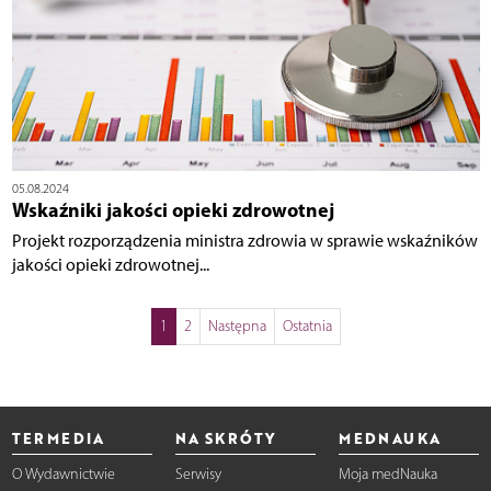
05.08.2024
Wskaźniki jakości opieki zdrowotnej
Projekt rozporządzenia ministra zdrowia w sprawie wskaźników
jakości opieki zdrowotnej...
1
2
Następna
Ostatnia
TERMEDIA
NA SKRÓTY
MEDNAUKA
O Wydawnictwie
Serwisy
Moja medNauka