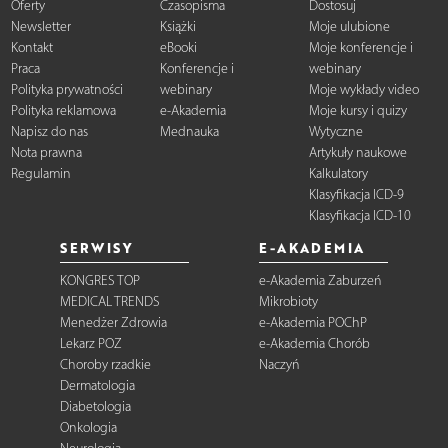
Oferty
Czasopisma
Dostosuj
Newsletter
Książki
Moje ulubione
Kontakt
eBooki
Moje konferencje i
Praca
Konferencje i
webinary
Polityka prywatności
webinary
Moje wykłady video
Polityka reklamowa
e-Akademia
Moje kursy i quizy
Napisz do nas
Mednauka
Wytyczne
Nota prawna
Artykuły naukowe
Regulamin
Kalkulatory
Klasyfikacja ICD-9
Klasyfikacja ICD-10
SERWISY
E-AKADEMIA
KONGRES TOP
e-Akademia Zaburzeń
MEDICAL TRENDS
Mikrobioty
Menedżer Zdrowia
e-Akademia POChP
Lekarz POZ
e-Akademia Chorób
Choroby rzadkie
Naczyń
Dermatologia
Diabetologia
Onkologia