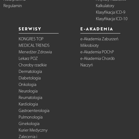
Regulamin
Kalkulatory
Klasyfikacja ICD-9
Klasyfikacja ICD-10
SERWISY
E-AKADEMIA
KONGRES TOP
e-Akademia Zaburzeń
MEDICAL TRENDS
Mikrobioty
Menedżer Zdrowia
e-Akademia POChP
Lekarz POZ
e-Akademia Chorób
Choroby rzadkie
Naczyń
Dermatologia
Diabetologia
Onkologia
Neurologia
Reumatologia
Kardiologia
Gastroenterologia
Pulmonologia
Ginekologia
Kurier Medyczny
Zalecenia i