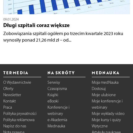
09.01.2024
Długi szpitali coraz większe
Zobowiązania szpitali ogółem po trzecim kwartale 2023 roku
wynosiły ponad 21,26 mld zł – od...
TERMEDIA
NA SKRÓTY
MEDNAUKA
O Wydawnictwie
Serwisy
Moja medNauka
Oferty
Czasopisma
Dostosuj
Newsletter
Książki
Moje ulubione
Kontakt
eBooki
Moje konferencje i
Praca
Konferencje i
webinary
Polityka prywatności
webinary
Moje wykłady video
Polityka reklamowa
e-Akademia
Moje kursy i quizy
Napisz do nas
Mednauka
Wytyczne
Nota prawna
Artykuły naukowe