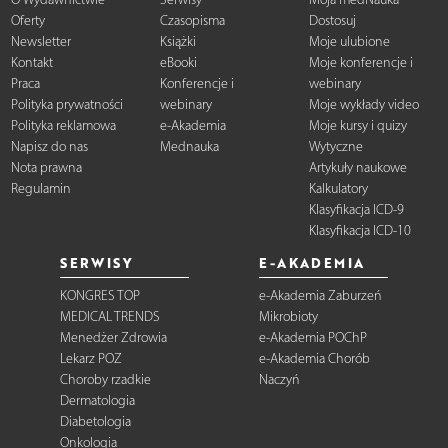
Oferty
Czasopisma
Dostosuj
Newsletter
Książki
Moje ulubione
Kontakt
eBooki
Moje konferencje i
Praca
Konferencje i
webinary
Polityka prywatności
webinary
Moje wykłady video
Polityka reklamowa
e-Akademia
Moje kursy i quizy
Napisz do nas
Mednauka
Wytyczne
Nota prawna
Artykuły naukowe
Regulamin
Kalkulatory
Klasyfikacja ICD-9
Klasyfikacja ICD-10
SERWISY
E-AKADEMIA
KONGRES TOP
e-Akademia Zaburzeń
MEDICAL TRENDS
Mikrobioty
Menedżer Zdrowia
e-Akademia POChP
Lekarz POZ
e-Akademia Chorób
Choroby rzadkie
Naczyń
Dermatologia
Diabetologia
Onkologia