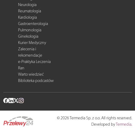
Neurologia
Reumatologia
Kardiologia
Gastroenterologia
Pulmonologia
Ginekologia
Kurier Medyczny
Zalecenia i
rekomendacje
e-Praktyka Leczenia
Ran
Warto wiedzieć
Biblioteka podcastów
© 2026 Termedia Sp. z o.o. All rights reserved.
Developed by
Termedia
.