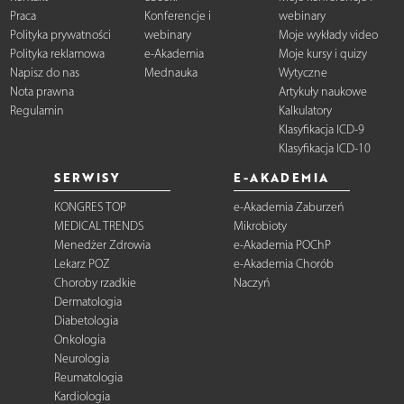
Praca
Konferencje i
webinary
Polityka prywatności
webinary
Moje wykłady video
Polityka reklamowa
e-Akademia
Moje kursy i quizy
Napisz do nas
Mednauka
Wytyczne
Nota prawna
Artykuły naukowe
Regulamin
Kalkulatory
Klasyfikacja ICD-9
Klasyfikacja ICD-10
SERWISY
E-AKADEMIA
KONGRES TOP
e-Akademia Zaburzeń
MEDICAL TRENDS
Mikrobioty
Menedżer Zdrowia
e-Akademia POChP
Lekarz POZ
e-Akademia Chorób
Choroby rzadkie
Naczyń
Dermatologia
Diabetologia
Onkologia
Neurologia
Reumatologia
Kardiologia