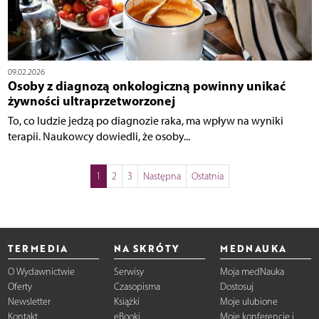
09.02.2026
Osoby z diagnozą onkologiczną powinny unikać
żywności ultraprzetworzonej
To, co ludzie jedzą po diagnozie raka, ma wpływ na wyniki
terapii. Naukowcy dowiedli, że osoby...
1
2
3
Następna
Ostatnia
TERMEDIA
NA SKRÓTY
MEDNAUKA
O Wydawnictwie
Serwisy
Moja medNauka
Oferty
Czasopisma
Dostosuj
Newsletter
Książki
Moje ulubione
Kontakt
eBooki
Moje konferencje i