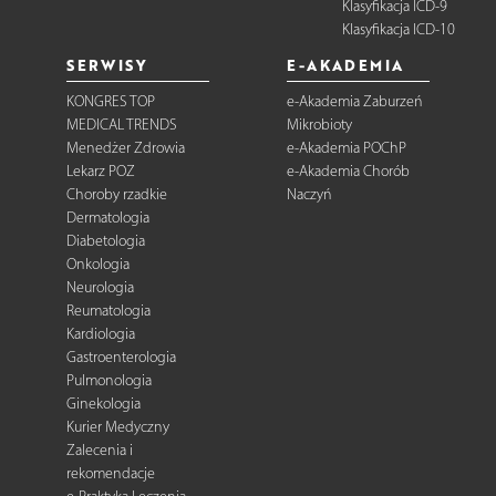
Klasyfikacja ICD-9
Klasyfikacja ICD-10
SERWISY
E-AKADEMIA
KONGRES TOP
e-Akademia Zaburzeń
MEDICAL TRENDS
Mikrobioty
Menedżer Zdrowia
e-Akademia POChP
Lekarz POZ
e-Akademia Chorób
Choroby rzadkie
Naczyń
Dermatologia
Diabetologia
Onkologia
Neurologia
Reumatologia
Kardiologia
Gastroenterologia
Pulmonologia
Ginekologia
Kurier Medyczny
Zalecenia i
rekomendacje