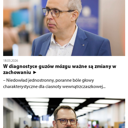
18.03.2026
W diagnostyce guzów mózgu ważne są zmiany w
zachowaniu ►
– Niedowład jednostronny, poranne bóle głowy
charakterystyczne dla ciasnoty wewnątrzczaszkowej...