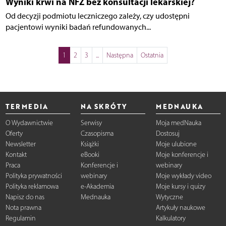
Wyniki krwi na NFZ bez konsultacji lekarskiej?
Od decyzji podmiotu leczniczego zależy, czy udostępni
pacjentowi wyniki badań refundowanych...
1
2
3
...
Następna
Ostatnia
TERMEDIA
NA SKRÓTY
MEDNAUKA
O Wydawnictwie
Serwisy
Moja medNauka
Oferty
Czasopisma
Dostosuj
Newsletter
Książki
Moje ulubione
Kontakt
eBooki
Moje konferencje i
Praca
Konferencje i
webinary
Polityka prywatności
webinary
Moje wykłady video
Polityka reklamowa
e-Akademia
Moje kursy i quizy
Napisz do nas
Mednauka
Wytyczne
Nota prawna
Artykuły naukowe
Regulamin
Kalkulatory