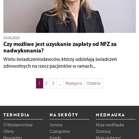
24.04.2026
Czy możliwe jest uzyskanie zapłaty od NFZ za
nadwykonania?
Wielu świadczeniodawców, którzy udzielają świadczeń
zdrowotnych na rzecz pacjentów w ramach...
1
2
3
...
Następna
Ostatnia
TERMEDIA
NA SKRÓTY
MEDNAUKA
O Wydawnictwie
Serwisy
Moja medNauka
Oferty
Czasopisma
Dostosuj
Newsletter
Książki
Moje ulubione