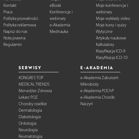
Kontakt
eBooki
Moje konferencje i
Praca
Konferencje i
webinary
Polityka prywatności
webinary
Moje wykłady video
Polityka reklamowa
e-Akademia
Moje kursy i quizy
Napisz do nas
Mednauka
Wytyczne
Nota prawna
Artykuły naukowe
Regulamin
Kalkulatory
Klasyfikacja ICD-9
Klasyfikacja ICD-10
SERWISY
E-AKADEMIA
KONGRES TOP
e-Akademia Zaburzeń
MEDICAL TRENDS
Mikrobioty
Menedżer Zdrowia
e-Akademia POChP
Lekarz POZ
e-Akademia Chorób
Choroby rzadkie
Naczyń
Dermatologia
Diabetologia
Onkologia
Neurologia
Reumatologia