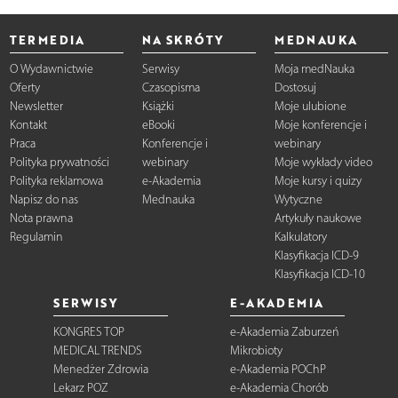
TERMEDIA
NA SKRÓTY
MEDNAUKA
O Wydawnictwie
Serwisy
Moja medNauka
Oferty
Czasopisma
Dostosuj
Newsletter
Książki
Moje ulubione
Kontakt
eBooki
Moje konferencje i
Praca
Konferencje i
webinary
Polityka prywatności
webinary
Moje wykłady video
Polityka reklamowa
e-Akademia
Moje kursy i quizy
Napisz do nas
Mednauka
Wytyczne
Nota prawna
Artykuły naukowe
Regulamin
Kalkulatory
Klasyfikacja ICD-9
Klasyfikacja ICD-10
SERWISY
E-AKADEMIA
KONGRES TOP
e-Akademia Zaburzeń
MEDICAL TRENDS
Mikrobioty
Menedżer Zdrowia
e-Akademia POChP
Lekarz POZ
e-Akademia Chorób