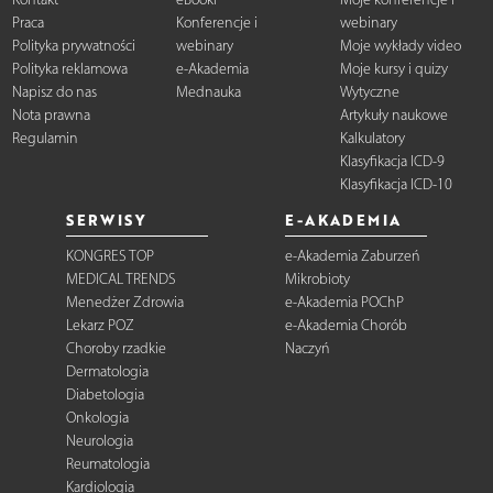
Praca
Konferencje i
webinary
Polityka prywatności
webinary
Moje wykłady video
Polityka reklamowa
e-Akademia
Moje kursy i quizy
Napisz do nas
Mednauka
Wytyczne
Nota prawna
Artykuły naukowe
Regulamin
Kalkulatory
Klasyfikacja ICD-9
Klasyfikacja ICD-10
SERWISY
E-AKADEMIA
KONGRES TOP
e-Akademia Zaburzeń
MEDICAL TRENDS
Mikrobioty
Menedżer Zdrowia
e-Akademia POChP
Lekarz POZ
e-Akademia Chorób
Choroby rzadkie
Naczyń
Dermatologia
Diabetologia
Onkologia
Neurologia
Reumatologia
Kardiologia