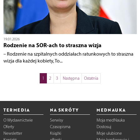
19.01.2026
Rodzenie na SOR-ach to straszna wizja
– Rodzenie na szpitalnych oddziałach ratunkowych to straszna
wizja dla każdej kobiety, To...
1
2
3
Następna
Ostatnia
TERMEDIA
NA SKRÓTY
MEDNAUKA
O Wydawnictwie
Serwisy
Moja medNauka
Oferty
Czasopisma
Dostosuj
Newsletter
Książki
Moje ulubione
Kontakt
eBooki
Moje konferencje i