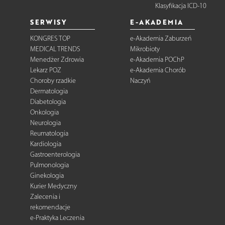
Klasyfikacja ICD-10
SERWISY
E-AKADEMIA
KONGRES TOP
e-Akademia Zaburzeń
MEDICAL TRENDS
Mikrobioty
Menedżer Zdrowia
e-Akademia POChP
Lekarz POZ
e-Akademia Chorób
Choroby rzadkie
Naczyń
Dermatologia
Diabetologia
Onkologia
Neurologia
Reumatologia
Kardiologia
Gastroenterologia
Pulmonologia
Ginekologia
Kurier Medyczny
Zalecenia i
rekomendacje
e-Praktyka Leczenia