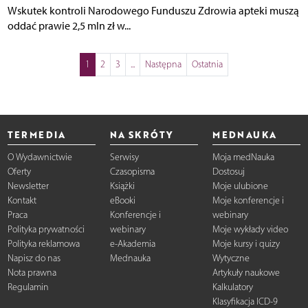
Wskutek kontroli Narodowego Funduszu Zdrowia apteki muszą
oddać prawie 2,5 mln zł w...
1
2
3
...
Następna
Ostatnia
TERMEDIA
NA SKRÓTY
MEDNAUKA
O Wydawnictwie
Serwisy
Moja medNauka
Oferty
Czasopisma
Dostosuj
Newsletter
Książki
Moje ulubione
Kontakt
eBooki
Moje konferencje i
Praca
Konferencje i
webinary
Polityka prywatności
webinary
Moje wykłady video
Polityka reklamowa
e-Akademia
Moje kursy i quizy
Napisz do nas
Mednauka
Wytyczne
Nota prawna
Artykuły naukowe
Regulamin
Kalkulatory
Klasyfikacja ICD-9