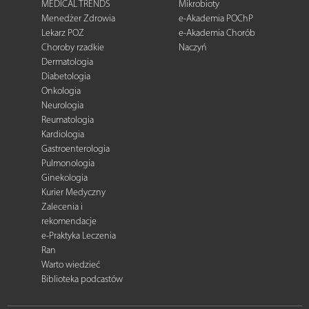
MEDICAL TRENDS
Mikrobioty
Menedżer Zdrowia
e-Akademia POChP
Lekarz POZ
e-Akademia Chorób
Choroby rzadkie
Naczyń
Dermatologia
Diabetologia
Onkologia
Neurologia
Reumatologia
Kardiologia
Gastroenterologia
Pulmonologia
Ginekologia
Kurier Medyczny
Zalecenia i
rekomendacje
e-Praktyka Leczenia
Ran
Warto wiedzieć
Biblioteka podcastów