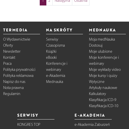
1
2
Następna
Ostatnia
TERMEDIA
NA SKRÓTY
MEDNAUKA
O Wydawnictwie
Serwisy
Moja medNauka
Oferty
Czasopisma
Dostosuj
Newsletter
Książki
Moje ulubione
Kontakt
eBooki
Moje konferencje i
Praca
Konferencje i
webinary
Polityka prywatności
webinary
Moje wykłady video
Polityka reklamowa
e-Akademia
Moje kursy i quizy
Napisz do nas
Mednauka
Wytyczne
Nota prawna
Artykuły naukowe
Regulamin
Kalkulatory
Klasyfikacja ICD-9
Klasyfikacja ICD-10
SERWISY
E-AKADEMIA
KONGRES TOP
e-Akademia Zaburzeń