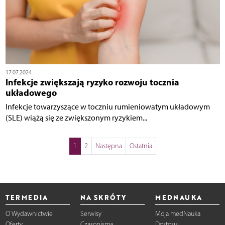
17.07.2024
Infekcje zwiększają ryzyko rozwoju tocznia
układowego
Infekcje towarzyszące w toczniu rumieniowatym układowym
(SLE) wiążą się ze zwiększonym ryzykiem...
1
2
Następna
Ostatnia
TERMEDIA
NA SKRÓTY
MEDNAUKA
O Wydawnictwie
Serwisy
Moja medNauka
Oferty
Czasopisma
Dostosuj