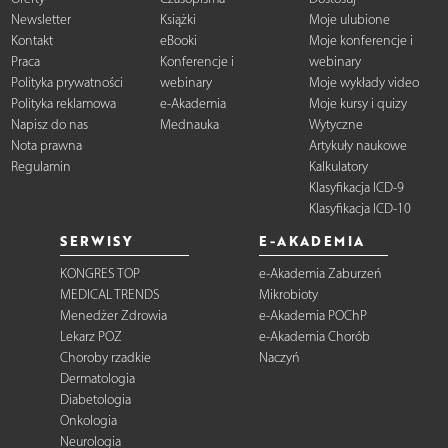
Newsletter
Książki
Moje ulubione
Kontakt
eBooki
Moje konferencje i
Praca
Konferencje i
webinary
Polityka prywatności
webinary
Moje wykłady video
Polityka reklamowa
e-Akademia
Moje kursy i quizy
Napisz do nas
Mednauka
Wytyczne
Nota prawna
Artykuły naukowe
Regulamin
Kalkulatory
Klasyfikacja ICD-9
Klasyfikacja ICD-10
SERWISY
E-AKADEMIA
KONGRES TOP
e-Akademia Zaburzeń
MEDICAL TRENDS
Mikrobioty
Menedżer Zdrowia
e-Akademia POChP
Lekarz POZ
e-Akademia Chorób
Choroby rzadkie
Naczyń
Dermatologia
Diabetologia
Onkologia
Neurologia