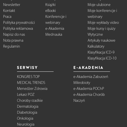
Newsletter
Książki
Moje ulubione
Kontakt
eBooki
Moje konferencje i
Praca
Konferencje i
webinary
Polityka prywatności
webinary
Moje wykłady video
Polityka reklamowa
e-Akademia
Moje kursy i quizy
Napisz do nas
Mednauka
Wytyczne
Nota prawna
Artykuły naukowe
Regulamin
Kalkulatory
Klasyfikacja ICD-9
Klasyfikacja ICD-10
SERWISY
E-AKADEMIA
KONGRES TOP
e-Akademia Zaburzeń
MEDICAL TRENDS
Mikrobioty
Menedżer Zdrowia
e-Akademia POChP
Lekarz POZ
e-Akademia Chorób
Choroby rzadkie
Naczyń
Dermatologia
Diabetologia
Onkologia
Neurologia