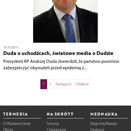
19.10.2015
Duda o uchodźcach, światowe media o Dudzie
Prezydent RP Andrzej Duda stwierdził, że państwo powinno
zabezpieczyć obywateli przed epidemią z...
1
2
Następna
Ostatnia
TERMEDIA
NA SKRÓTY
MEDNAUKA
O Wydawnictwie
Serwisy
Moja medNauka
Oferty
Czasopisma
Dostosuj