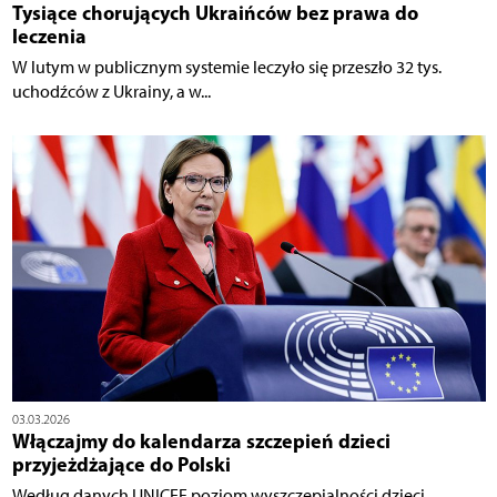
Tysiące chorujących Ukraińców bez prawa do
leczenia
W lutym w publicznym systemie leczyło się przeszło 32 tys.
uchodźców z Ukrainy, a w...
03.03.2026
Włączajmy do kalendarza szczepień dzieci
przyjeżdżające do Polski
Według danych UNICEF poziom wyszczepialności dzieci