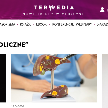
ASOPISMA
KSIĄŻKI
EBOOKI
KONFERENCJE I WEBINARY
E-AKA
OLICZNE”
17.04.2026