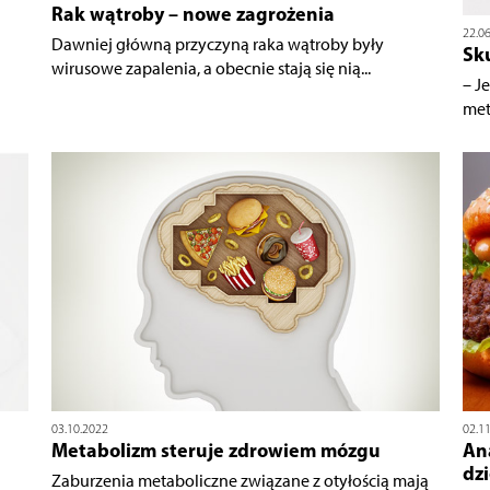
Rak wątroby – nowe zagrożenia
22.0
Dawniej główną przyczyną raka wątroby były
Sk
wirusowe zapalenia, a obecnie stają się nią...
– J
met
03.10.2022
02.1
a
Metabolizm steruje zdrowiem mózgu
Ana
dzi
Zaburzenia metaboliczne związane z otyłością mają