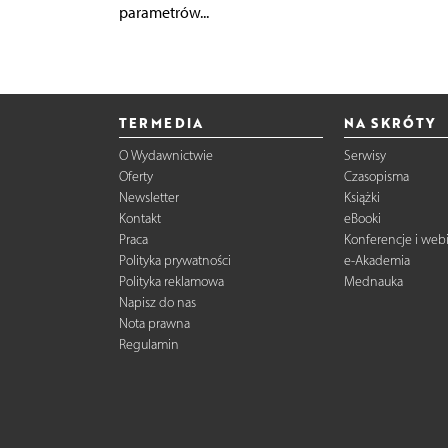
parametrów...
TERMEDIA
NA SKRÓTY
O Wydawnictwie
Serwisy
Oferty
Czasopisma
Newsletter
Książki
Kontakt
eBooki
Praca
Konferencje i web
Polityka prywatności
e-Akademia
Polityka reklamowa
Mednauka
Napisz do nas
Nota prawna
Regulamin