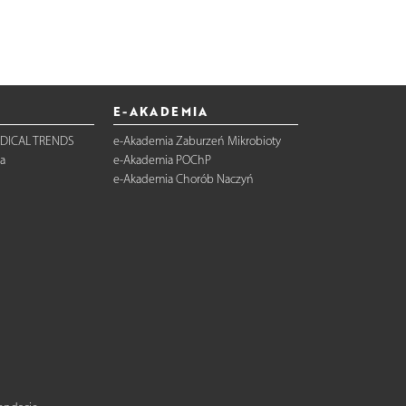
E-AKADEMIA
DICAL TRENDS
e-Akademia Zaburzeń Mikrobioty
a
e-Akademia POChP
e-Akademia Chorób Naczyń