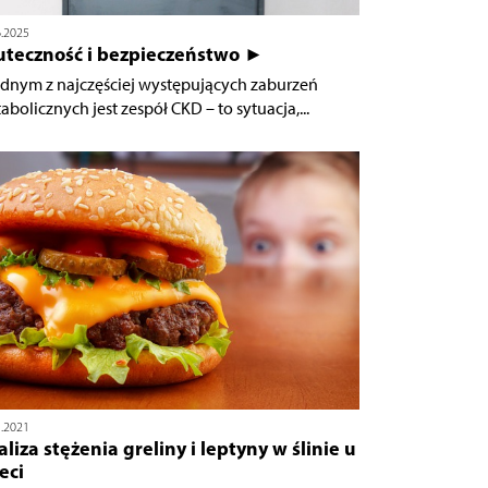
6.2025
uteczność i bezpieczeństwo ►
ednym z najczęściej występujących zaburzeń
abolicznych jest zespół CKD – to sytuacja,...
1.2021
liza stężenia greliny i leptyny w ślinie u
eci