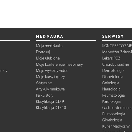
MEDNAUKA
SERWISY
Moja medNauka
KONGRES TOP ME
Dostosuj
Menedżer Zdrowi
Moje ulubione
Lekarz POZ
Moje konferencje i webinary
Choroby rzadkie
inary
Moje wykłady video
Dermatologia
Moje kursy i quizy
Diabetologia
Wytyczne
Onkologia
Artykuły naukowe
Neurologia
Kalkulatory
Reumatologia
Klasyfikacja ICD-9
Kardiologia
Klasyfikacja ICD-10
Gastroenterologia
Pulmonologia
Ginekologia
Kurier Medyczny