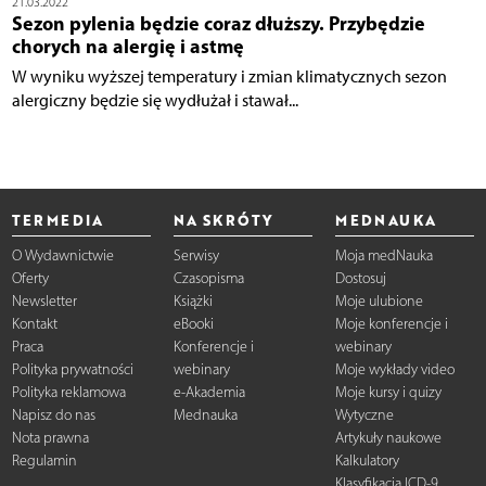
21.03.2022
Sezon pylenia będzie coraz dłuższy. Przybędzie
chorych na alergię i astmę
W wyniku wyższej temperatury i zmian klimatycznych sezon
alergiczny będzie się wydłużał i stawał...
TERMEDIA
NA SKRÓTY
MEDNAUKA
O Wydawnictwie
Serwisy
Moja medNauka
Oferty
Czasopisma
Dostosuj
Newsletter
Książki
Moje ulubione
Kontakt
eBooki
Moje konferencje i
Praca
Konferencje i
webinary
Polityka prywatności
webinary
Moje wykłady video
Polityka reklamowa
e-Akademia
Moje kursy i quizy
Napisz do nas
Mednauka
Wytyczne
Nota prawna
Artykuły naukowe
Regulamin
Kalkulatory
Klasyfikacja ICD-9