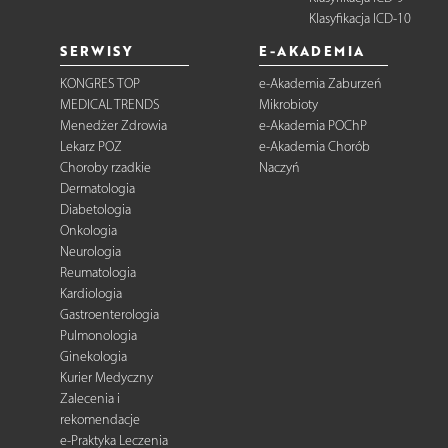
Klasyfikacja ICD-10
SERWISY
E-AKADEMIA
KONGRES TOP
e-Akademia Zaburzeń
MEDICAL TRENDS
Mikrobioty
Menedżer Zdrowia
e-Akademia POChP
Lekarz POZ
e-Akademia Chorób
Choroby rzadkie
Naczyń
Dermatologia
Diabetologia
Onkologia
Neurologia
Reumatologia
Kardiologia
Gastroenterologia
Pulmonologia
Ginekologia
Kurier Medyczny
Zalecenia i
rekomendacje
e-Praktyka Leczenia