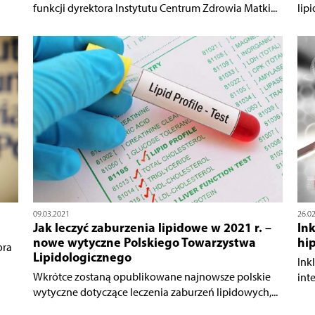
funkcji dyrektora Instytutu Centrum Zdrowia Matki...
lip
09.03.2021
26.0
Jak leczyć zaburzenia lipidowe w 2021 r. –
Ink
nowe wytyczne Polskiego Towarzystwa
hip
ora
Lipidologicznego
Ink
Wkrótce zostaną opublikowane najnowsze polskie
int
wytyczne dotyczące leczenia zaburzeń lipidowych,...