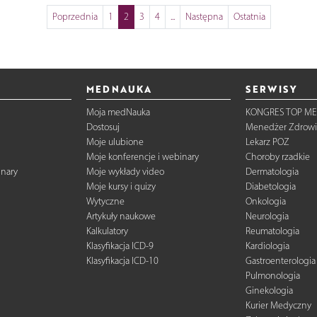
Poprzednia
1
2
3
4
...
Następna
Ostatnia
MEDNAUKA
SERWISY
Moja medNauka
KONGRES TOP ME
Dostosuj
Menedżer Zdrowi
Moje ulubione
Lekarz POZ
Moje konferencje i webinary
Choroby rzadkie
inary
Moje wykłady video
Dermatologia
Moje kursy i quizy
Diabetologia
Wytyczne
Onkologia
Artykuły naukowe
Neurologia
Kalkulatory
Reumatologia
Klasyfikacja ICD-9
Kardiologia
Klasyfikacja ICD-10
Gastroenterologia
Pulmonologia
Ginekologia
Kurier Medyczny