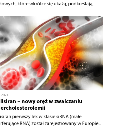
idowych, które wkrótce się ukażą, podkreślają,...
2.2021
lisiran – nowy oręż w zwalczaniu
ercholesterolemii
lisiran pierwszy lek w klasie siRNA (małe
erferujące RNA) został zarejestrowany w Europie...