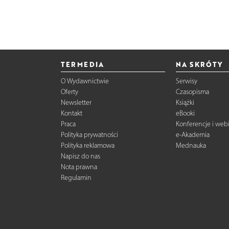
TERMEDIA
NA SKRÓTY
O Wydawnictwie
Serwisy
Oferty
Czasopisma
Newsletter
Książki
Kontakt
eBooki
Praca
Konferencje i web
Polityka prywatności
e-Akademia
Polityka reklamowa
Mednauka
Napisz do nas
Nota prawna
Regulamin