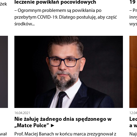
leczenie powikłań pocovidowych
19
óżek
– Ogromnym problemem są powikłania po
– P
przebytym COVID-19. Dlatego postuluję, aby część
inn
środków...
wys
16.04.2021
12.0
Nie żałuję żadnego dnia spędzonego w
Le
„Matce Polce” ►
a 
ował
Prof. Maciej Banach w końcu marca zrezygnował z
Naj