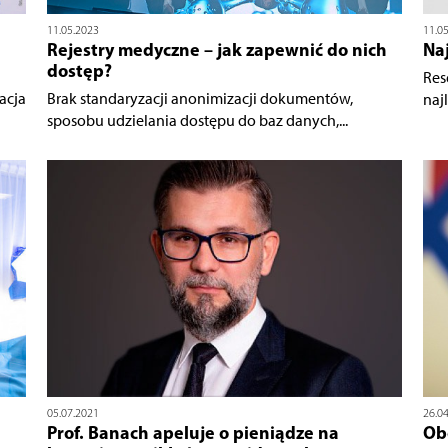
11.05.2023
11.0
Rejestry medyczne – jak zapewnić do nich
Naj
dostęp?
Res
acja
Brak standaryzacji anonimizacji dokumentów,
naj
sposobu udzielania dostępu do baz danych,...
05.07.2021
26.0
Prof. Banach apeluje o pieniądze na
Ob