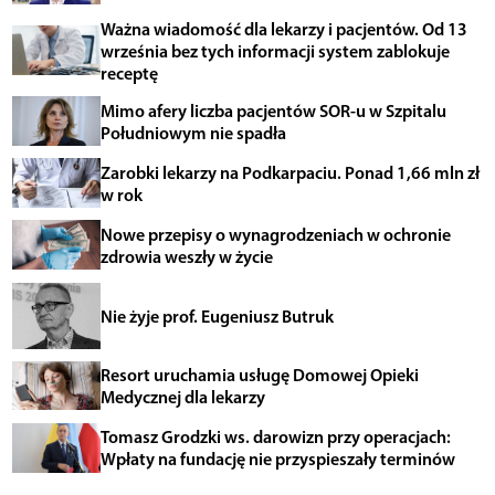
Ważna wiadomość dla lekarzy i pacjentów. Od 13
września bez tych informacji system zablokuje
receptę
Mimo afery liczba pacjentów SOR-u w Szpitalu
Południowym nie spadła
Zarobki lekarzy na Podkarpaciu. Ponad 1,66 mln zł
w rok
Nowe przepisy o wynagrodzeniach w ochronie
zdrowia weszły w życie
Nie żyje prof. Eugeniusz Butruk
Resort uruchamia usługę Domowej Opieki
Medycznej dla lekarzy
Tomasz Grodzki ws. darowizn przy operacjach:
Wpłaty na fundację nie przyspieszały terminów