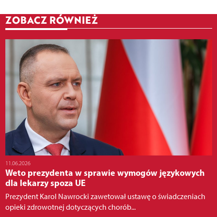
ZOBACZ RÓWNIEŻ
11.06.2026
Weto prezydenta w sprawie wymogów językowych
dla lekarzy spoza UE
Prezydent Karol Nawrocki zawetował ustawę o świadczeniach
opieki zdrowotnej dotyczących chorób...