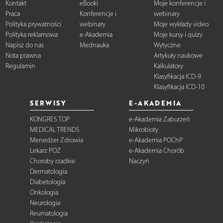
Kontakt
eBooki
Moje konferencje i
Praca
Konferencje i
webinary
Polityka prywatności
webinary
Moje wykłady video
Polityka reklamowa
e-Akademia
Moje kursy i quizy
Napisz do nas
Mednauka
Wytyczne
Nota prawna
Artykuły naukowe
Regulamin
Kalkulatory
Klasyfikacja ICD-9
Klasyfikacja ICD-10
SERWISY
E-AKADEMIA
KONGRES TOP
e-Akademia Zaburzeń
MEDICAL TRENDS
Mikrobioty
Menedżer Zdrowia
e-Akademia POChP
Lekarz POZ
e-Akademia Chorób
Choroby rzadkie
Naczyń
Dermatologia
Diabetologia
Onkologia
Neurologia
Reumatologia