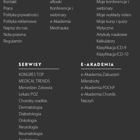
Kontakt
eBooki
Moje konferencje i
Praca
Konferencje i
webinary
Polityka prywatności
webinary
Moje wykłady video
Polityka reklamowa
e-Akademia
Moje kursy i quizy
Napisz do nas
Mednauka
Wytyczne
Nota prawna
Artykuły naukowe
Regulamin
Kalkulatory
Klasyfikacja ICD-9
Klasyfikacja ICD-10
SERWISY
E-AKADEMIA
KONGRES TOP
e-Akademia Zaburzeń
MEDICAL TRENDS
Mikrobioty
Menedżer Zdrowia
e-Akademia POChP
Lekarz POZ
e-Akademia Chorób
Choroby rzadkie
Naczyń
Dermatologia
Diabetologia
Onkologia
Neurologia
Reumatologia