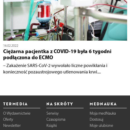
16.02.2022
Ciężarna pacjentka z COVID-19 była 6 tygodni
podłączona do ECMO
– Zakażenie SARS-CoV-2 wywołało liczne powikłania i
konieczność pozaustrojowego utlenowania krwi....
TERMEDIA
NA SKRÓTY
MEDNAUKA
O Wydawnictwie
Serwisy
Moja medNauka
Oferty
Czasopisma
Dostosuj
Newsletter
Książki
Moje ulubione