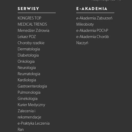
SERWISY
E-AKADEMIA
KONGRES TOP
e-Akademia Zaburzeń
MEDICAL TRENDS
Mikrobioty
Menedżer Zdrowia
e-Akademia POChP
Lekarz POZ
e-Akademia Chorób
Choroby rzadkie
Naczyń
Dermatologia
Diabetologia
Onkologia
Neurologia
Reumatologia
Kardiologia
Gastroenterologia
Pulmonologia
Ginekologia
Kurier Medyczny
Zalecenia i
rekomendacje
e-Praktyka Leczenia
Ran