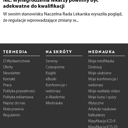
adekwatne do kwalifikacji
W swoim stanowisku Naczelna Rada Lekarska wyraziła pogląd,
że regulacje wprowadzające zmiany w...
TERMEDIA
NA SKRÓTY
MEDNAUKA
O Wydawnictwie
Serwisy
Moja medNauka
Oferty
Czasopisma
Dostosuj
Newsletter
Książki
Moje ulubione
Kontakt
eBooki
Moje konferencje i
Praca
Konferencje i
webinary
Polityka prywatności
webinary
Moje wykłady video
Polityka reklamowa
e-Akademia
Moje kursy i quizy
Napisz do nas
Mednauka
Wytyczne
Nota prawna
Artykuły naukowe
Regulamin
Kalkulatory
Klasyfikacja ICD-9
Klasyfikacja ICD-10