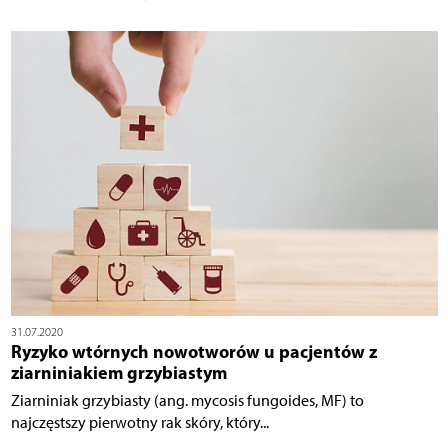
31.07.2020
Ryzyko wtórnych nowotworów u pacjentów z
ziarniniakiem grzybiastym
Ziarniniak grzybiasty (ang. mycosis fungoides, MF) to
najczęstszy pierwotny rak skóry, który...