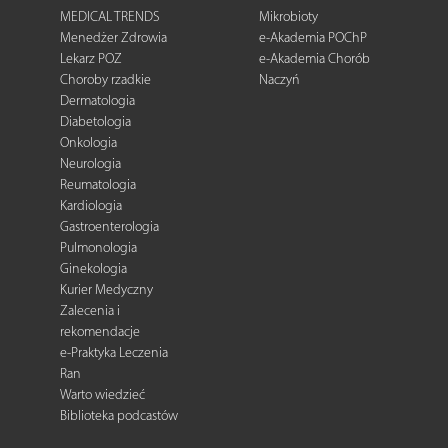
MEDICAL TRENDS
Mikrobioty
Menedżer Zdrowia
e-Akademia POChP
Lekarz POZ
e-Akademia Chorób
Choroby rzadkie
Naczyń
Dermatologia
Diabetologia
Onkologia
Neurologia
Reumatologia
Kardiologia
Gastroenterologia
Pulmonologia
Ginekologia
Kurier Medyczny
Zalecenia i
rekomendacje
e-Praktyka Leczenia
Ran
Warto wiedzieć
Biblioteka podcastów