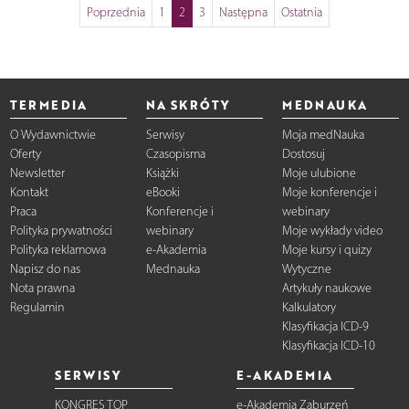
Poprzednia
1
2
3
Następna
Ostatnia
TERMEDIA
NA SKRÓTY
MEDNAUKA
O Wydawnictwie
Serwisy
Moja medNauka
Oferty
Czasopisma
Dostosuj
Newsletter
Książki
Moje ulubione
Kontakt
eBooki
Moje konferencje i
Praca
Konferencje i
webinary
Polityka prywatności
webinary
Moje wykłady video
Polityka reklamowa
e-Akademia
Moje kursy i quizy
Napisz do nas
Mednauka
Wytyczne
Nota prawna
Artykuły naukowe
Regulamin
Kalkulatory
Klasyfikacja ICD-9
Klasyfikacja ICD-10
SERWISY
E-AKADEMIA
KONGRES TOP
e-Akademia Zaburzeń