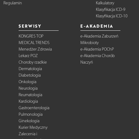
Regulamin
Kalkulatory
Klasyfikacja ICD-9
Klasyfikacja ICD-10
SERWISY
E-AKADEMIA
KONGRES TOP
e-Akademia Zaburzeń
MEDICAL TRENDS
Mikrobioty
Menedżer Zdrowia
e-Akademia POChP
Lekarz POZ
e-Akademia Chorób
Choroby rzadkie
Naczyń
Dermatologia
Diabetologia
Onkologia
Neurologia
Reumatologia
Kardiologia
Gastroenterologia
Pulmonologia
Ginekologia
Kurier Medyczny
Zalecenia i