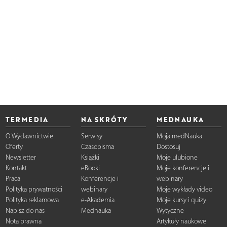
TERMEDIA
NA SKRÓTY
MEDNAUKA
O Wydawnictwie
Serwisy
Moja medNauka
Oferty
Czasopisma
Dostosuj
Newsletter
Książki
Moje ulubione
Kontakt
eBooki
Moje konferencje i
Praca
Konferencje i
webinary
Polityka prywatności
webinary
Moje wykłady video
Polityka reklamowa
e-Akademia
Moje kursy i quizy
Napisz do nas
Mednauka
Wytyczne
Nota prawna
Artykuły naukowe