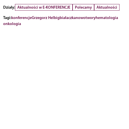
Działy:
Aktualności w E-KONFERENCJE
Polecamy
Aktualności
Tagi:
konferencje
Grzegorz Helbig
białaczka
nowotwory
hematologia
onkologia