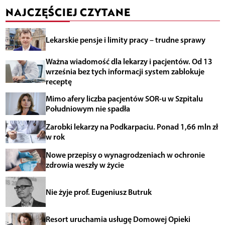
NAJCZĘŚCIEJ CZYTANE
Lekarskie pensje i limity pracy – trudne sprawy
Ważna wiadomość dla lekarzy i pacjentów. Od 13
września bez tych informacji system zablokuje
receptę
Mimo afery liczba pacjentów SOR-u w Szpitalu
Południowym nie spadła
Zarobki lekarzy na Podkarpaciu. Ponad 1,66 mln zł
w rok
Nowe przepisy o wynagrodzeniach w ochronie
zdrowia weszły w życie
Nie żyje prof. Eugeniusz Butruk
Resort uruchamia usługę Domowej Opieki