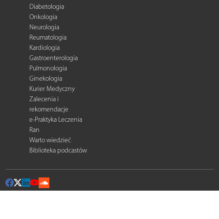
Diabetologia
Onkologia
Neurologia
Reumatologia
Kardiologia
Gastroenterologia
Pulmonologia
Ginekologia
Kurier Medyczny
Zalecenia i
rekomendacje
e-Praktyka Leczenia
Ran
Warto wiedzieć
Biblioteka podcastów
© 2026 Termedia Sp. z o.o. All rights reserved.