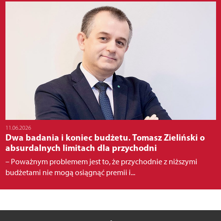
11.06.2026
Dwa badania i koniec budżetu. Tomasz Zieliński o
absurdalnych limitach dla przychodni
– Poważnym problemem jest to, że przychodnie z niższymi
budżetami nie mogą osiągnąć premii i...