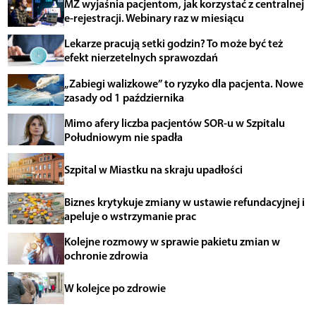
MZ wyjaśnia pacjentom, jak korzystać z centralnej
e-rejestracji. Webinary raz w miesiącu
Lekarze pracują setki godzin? To może być też
efekt nierzetelnych sprawozdań
„Zabiegi walizkowe” to ryzyko dla pacjenta. Nowe
zasady od 1 października
Mimo afery liczba pacjentów SOR-u w Szpitalu
Południowym nie spadła
Szpital w Miastku na skraju upadłości
Biznes krytykuje zmiany w ustawie refundacyjnej i
apeluje o wstrzymanie prac
Kolejne rozmowy w sprawie pakietu zmian w
ochronie zdrowia
W kolejce po zdrowie