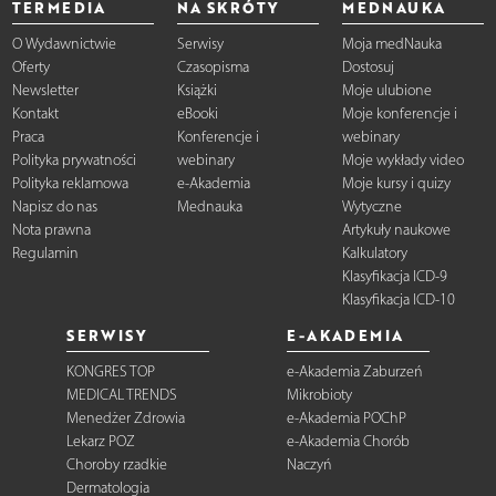
TERMEDIA
NA SKRÓTY
MEDNAUKA
O Wydawnictwie
Serwisy
Moja medNauka
Oferty
Czasopisma
Dostosuj
Newsletter
Książki
Moje ulubione
Kontakt
eBooki
Moje konferencje i
Praca
Konferencje i
webinary
Polityka prywatności
webinary
Moje wykłady video
Polityka reklamowa
e-Akademia
Moje kursy i quizy
Napisz do nas
Mednauka
Wytyczne
Nota prawna
Artykuły naukowe
Regulamin
Kalkulatory
Klasyfikacja ICD-9
Klasyfikacja ICD-10
SERWISY
E-AKADEMIA
KONGRES TOP
e-Akademia Zaburzeń
MEDICAL TRENDS
Mikrobioty
Menedżer Zdrowia
e-Akademia POChP
Lekarz POZ
e-Akademia Chorób
Choroby rzadkie
Naczyń
Dermatologia