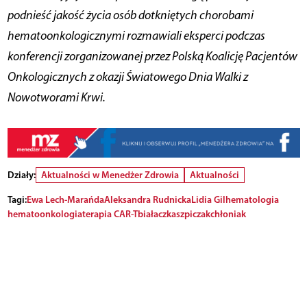
podnieść jakość życia osób dotkniętych chorobami
hematoonkologicznymi rozmawiali eksperci podczas
konferencji zorganizowanej przez Polską Koalicję Pacjentów
Onkologicznych z okazji Światowego Dnia Walki z
Nowotworami Krwi.
Działy:
Aktualności w Menedżer Zdrowia
Aktualności
Tagi:
Ewa Lech-Marańda
Aleksandra Rudnicka
Lidia Gil
hematologia
hematoonkologia
terapia CAR-T
białaczka
szpiczak
chłoniak