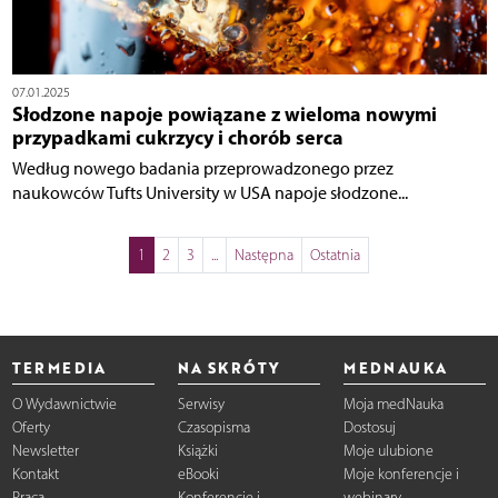
07.01.2025
Słodzone napoje powiązane z wieloma nowymi
przypadkami cukrzycy i chorób serca
Według nowego badania przeprowadzonego przez
naukowców Tufts University w USA napoje słodzone...
1
2
3
...
Następna
Ostatnia
TERMEDIA
NA SKRÓTY
MEDNAUKA
O Wydawnictwie
Serwisy
Moja medNauka
Oferty
Czasopisma
Dostosuj
Newsletter
Książki
Moje ulubione
Kontakt
eBooki
Moje konferencje i
Praca
Konferencje i
webinary