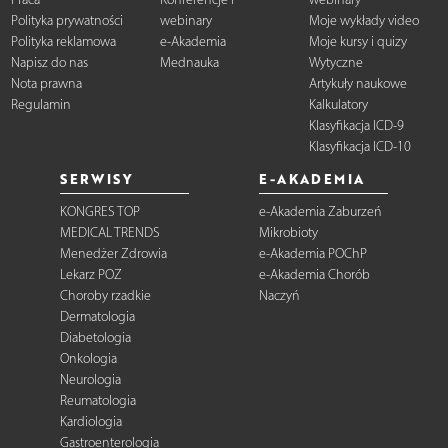
Polityka prywatności
webinary
Moje wykłady video
Polityka reklamowa
e-Akademia
Moje kursy i quizy
Napisz do nas
Mednauka
Wytyczne
Nota prawna
Artykuły naukowe
Regulamin
Kalkulatory
Klasyfikacja ICD-9
Klasyfikacja ICD-10
SERWISY
E-AKADEMIA
KONGRES TOP
e-Akademia Zaburzeń
MEDICAL TRENDS
Mikrobioty
Menedżer Zdrowia
e-Akademia POChP
Lekarz POZ
e-Akademia Chorób
Choroby rzadkie
Naczyń
Dermatologia
Diabetologia
Onkologia
Neurologia
Reumatologia
Kardiologia
Gastroenterologia