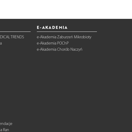
E-AKADEMIA
DICAL TRENDS
e-Akademia Zaburzeń Mikrobioty
a
e-Akademia POChP
e-Akademia Chorób Naczyń
mendacje
ia Ran