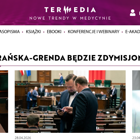
ASOPISMA
KSIĄŻKI
EBOOKI
KONFERENCJE I WEBINARY
E-AKA
ERAŃSKA-GRENDA BĘDZIE ZDYMISJ
28.04.2026
23.0