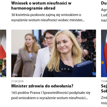
Wniosek o wotum nieufności w
Du
harmonogramie obrad
Agn
30 kwietnia posłowie zajmą się wnioskiem o
Lud
wyrażenie wotum nieufności wobec minister...
naz
21.04.2026
15.0
Minister zdrowia do odwołania?
Se
So
165 posłów Prawa i Sprawiedliwości podpisało się
Zmi
pod wnioskiem o wyrażenie wotum nieufności...
roz