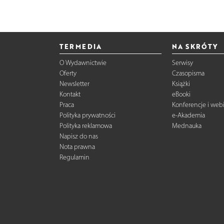
TERMEDIA
NA SKRÓTY
O Wydawnictwie
Serwisy
Oferty
Czasopisma
Newsletter
Książki
Kontakt
eBooki
Praca
Konferencje i web
Polityka prywatności
e-Akademia
Polityka reklamowa
Mednauka
Napisz do nas
Nota prawna
Regulamin