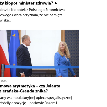
ży kłopot minister zdrowia? ►
ieszka Kłopotek z Polskiego Stronnictwa
owego (która przyznała, że nie pamięta
wiska...
4.2026
jmowa arytmetyka – czy Jolanta
bierańska-Grenda znika?
any w ambulatoryjnej opiece specjalistycznej
złościły opozycję – posłowie Razem i...