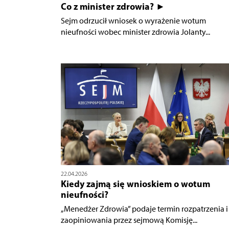
Co z minister zdrowia? ►
Sejm odrzucił wniosek o wyrażenie wotum
nieufności wobec minister zdrowia Jolanty...
22.04.2026
Kiedy zajmą się wnioskiem o wotum
nieufności?
„Menedżer Zdrowia” podaje termin rozpatrzenia i
zaopiniowania przez sejmową Komisję...