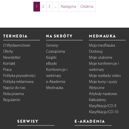
1
2
3
...
Następna
Ostatnia
TERMEDIA
NA SKRÓTY
MEDNAUKA
O Wydawnictwie
Serwisy
Moja medNauka
Oferty
Czasopisma
Dostosuj
Newsletter
Książki
Moje ulubione
Kontakt
eBooki
Moje konferencje i
Praca
Konferencje i
webinary
Polityka prywatności
webinary
Moje wykłady video
Polityka reklamowa
e-Akademia
Moje kursy i quizy
Napisz do nas
Mednauka
Wytyczne
Nota prawna
Artykuły naukowe
Regulamin
Kalkulatory
Klasyfikacja ICD-9
Klasyfikacja ICD-10
SERWISY
E-AKADEMIA