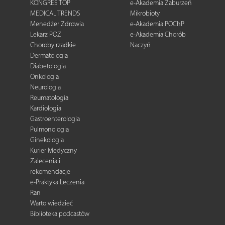
KONGRES TOP
e-Akademia Zaburzeń
MEDICAL TRENDS
Mikrobioty
Menedżer Zdrowia
e-Akademia POChP
Lekarz POZ
e-Akademia Chorób
Choroby rzadkie
Naczyń
Dermatologia
Diabetologia
Onkologia
Neurologia
Reumatologia
Kardiologia
Gastroenterologia
Pulmonologia
Ginekologia
Kurier Medyczny
Zalecenia i
rekomendacje
e-Praktyka Leczenia
Ran
Warto wiedzieć
Biblioteka podcastów