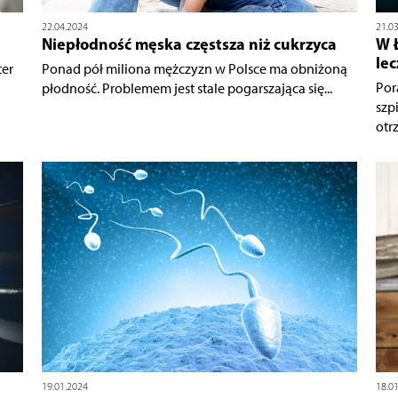
22.04.2024
21.0
Niepłodność męska częstsza niż cukrzyca
W Ł
le
ter
Ponad pół miliona mężczyzn w Polsce ma obniżoną
Por
płodność. Problemem jest stale pogarszająca się...
szp
otrz
19.01.2024
18.0