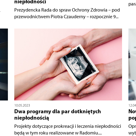
niepłodności
par
Prezydencka Rada do spraw Ochrony Zdrowia – pod
.
przewodnictwem Piotra Czauderny – rozpocznie 9...
10.05.2023
12.0
Dwa programy dla par dotkniętych
No
niepłodnością
pop
Projekty dotyczące prokreacji i leczenia niepłodności
Opr
będą w tym roku realizowane w Radomiu....
wyb