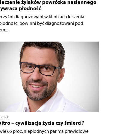
leczenie żylaków powrózka nasiennego
zywraca płodność
czyźni diagnozowani w klinikach leczenia
płodności powinni być diagnozowani pod
m...
2.2023
vitro – cywilizacja życia czy śmierci?
wie 65 proc. niepłodnych par ma prawidłowe