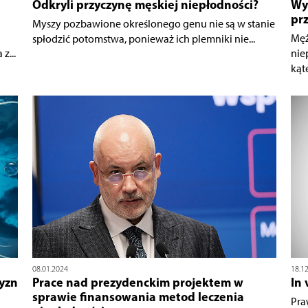
Odkryli przyczynę męskiej niepłodności?
Wy
pr
Myszy pozbawione określonego genu nie są w stanie
Męż
spłodzić potomstwa, ponieważ ich plemniki nie...
z...
nie
kąte
08.01.2024
18.1
yzn
Prace nad prezydenckim projektem w
In 
sprawie finansowania metod leczenia
Pra