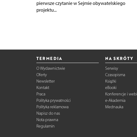
pierwsze czytanie w Sejmie obywatelskiego
projektu...
TERMEDIA
NA SKRÓTY
O Wydawnictwie
Serwisy
Oferty
Czasopisma
Newsletter
Książki
Kontakt
eBooki
Praca
Konferencje i web
Polityka prywatności
e-Akademia
Polityka reklamowa
Mednauka
Napisz do nas
Nota prawna
Regulamin