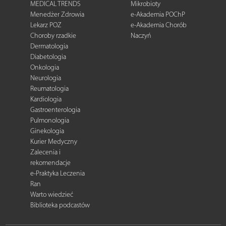
MEDICAL TRENDS
Mikrobioty
Menedżer Zdrowia
e-Akademia POChP
Lekarz POZ
e-Akademia Chorób
Choroby rzadkie
Naczyń
Dermatologia
Diabetologia
Onkologia
Neurologia
Reumatologia
Kardiologia
Gastroenterologia
Pulmonologia
Ginekologia
Kurier Medyczny
Zalecenia i
rekomendacje
e-Praktyka Leczenia
Ran
Warto wiedzieć
Biblioteka podcastów