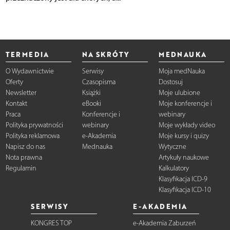
TERMEDIA
NA SKRÓTY
MEDNAUKA
O Wydawnictwie
Serwisy
Moja medNauka
Oferty
Czasopisma
Dostosuj
Newsletter
Książki
Moje ulubione
Kontakt
eBooki
Moje konferencje i
Praca
Konferencje i
webinary
Polityka prywatności
webinary
Moje wykłady video
Polityka reklamowa
e-Akademia
Moje kursy i quizy
Napisz do nas
Mednauka
Wytyczne
Nota prawna
Artykuły naukowe
Regulamin
Kalkulatory
Klasyfikacja ICD-9
Klasyfikacja ICD-10
SERWISY
E-AKADEMIA
KONGRES TOP
e-Akademia Zaburzeń